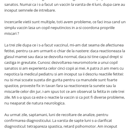
sanatos. Numai ca i s-a facut un vaccin la varsta de 4 luni, dupa care au
inceput semnele de intrebare.
Incercarile vietii sunt multiple, toti avem probleme, ce faci insa cand un
simplu vaccin lasa un copil neputincios in a-si coordona propriile
miscari ?
La trei zile dupa ce i s-a facut vaccinul, mi-am dat seama de afectiunea
fetitei, pentru ca am urmarit-o chiar de la nastere: daca reactioneaza la
glasul mamei sau daca se dezvolta normal, daca isi tine capul drept si
castiga in greutate. Cunosc dezvoltarea neuromotorie a unui copil
sanatos si am experienta celor cinci copii ai mei. A patra zi am mers cu
nepotica la medicul pediatru si am inceput sa ii descriu reactiile fetitei:
nu isi mai scoate suzeta din gurita pentru ca manutele sunt foarte
spastice, proveste fix in tavan fara sa reactioneze la sunete sau la
miscarile celor din jur, i-am spus tot ce am observat la fetita in cele trei
zile. Mi s-a spus ca este o reactie la vaccin si ca pot fi diverse probleme,
nu neaparat de natura neurologica.
Au urmat zile, saptamani, luni de recoltare de analize, pentru
confirmarea diagnosticului. La varsta de sapte luni s-a clarificat
diagnosticul: tetrapareza spastica, retard psihomotor. Am inceput