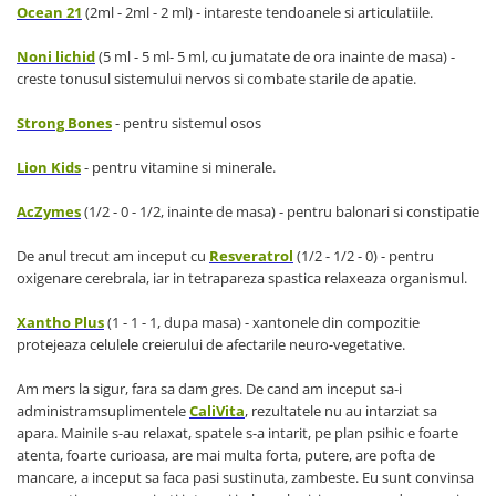
Ocean 21
(2ml - 2ml - 2 ml) - intareste tendoanele si articulatiile.
Noni lichid
(5 ml - 5 ml- 5 ml, cu jumatate de ora inainte de masa) -
creste tonusul sistemului nervos si combate starile de apatie.
Strong Bones
- pentru sistemul osos
Lion Kids
- pentru vitamine si minerale.
AcZymes
(1/2 - 0 - 1/2, inainte de masa) - pentru balonari si constipatie
De anul trecut am inceput cu
Resveratrol
(1/2 - 1/2 - 0) - pentru
oxigenare cerebrala, iar in tetrapareza spastica relaxeaza organismul.
Xantho Plus
(1 - 1 - 1, dupa masa) - xantonele din compozitie
protejeaza celulele creierului de afectarile neuro-vegetative.
Am mers la sigur, fara sa dam gres. De cand am inceput sa-i
administramsuplimentele
CaliVita
, rezultatele nu au intarziat sa
apara. Mainile s-au relaxat, spatele s-a intarit, pe plan psihic e foarte
atenta, foarte curioasa, are mai multa forta, putere, are pofta de
mancare, a inceput sa faca pasi sustinuta, zambeste. Eu sunt convinsa