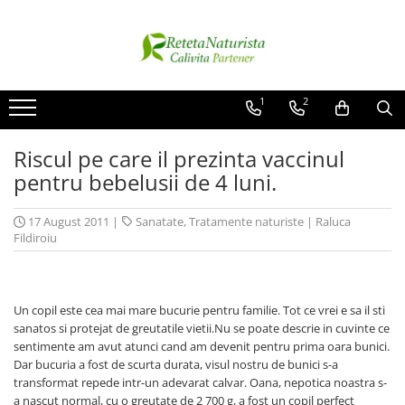
Categorii Populare
Contact / Despre Noi
Antivirale / Antigripale
Contact
1
2
Antistress / Stare depresie
Despre noi
Riscul pe care il prezinta vaccinul
Pentru Digestie
Livrare
pentru bebelusii de 4 luni.
Slabit / Obezitate / Celulita
Vitamine / Multivitamine
17 August 2011
|
Sanatate
,
Tratamente naturiste
|
Raluca
Vitamine
Fildiroiu
Parfumuri
Un copil este cea mai mare bucurie pentru familie. Tot ce vrei e sa il sti
sanatos si protejat de greutatile vietii.Nu se poate descrie in cuvinte ce
sentimente am avut atunci cand am devenit pentru prima oara bunici.
Dar bucuria a fost de scurta durata, visul nostru de bunici s-a
transformat repede intr-un adevarat calvar. Oana, nepotica noastra s-
a nascut normal, cu o greutate de 2 700 g, a fost un copil perfect