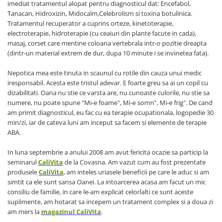
imediat tratamentul alopat pentru diagnosticul dat: Encefabol,
Tanacan, Hidroxizin, Midocalm,Celebrolism si toxina botulinica.
Tratamentul recuperator a cuprins orteze, kinetoterapie,
electroterapie, hidroterapie (cu ceaiuri din plante facute in cada),
masaj, corset care mentine coloana vertebrala intr-o pozitie dreapta
(dintr-un material extrem de dur, dupa 10 minute i se invinetea fata).
Nepotica mea este tinuta in scaunul cu rotile din cauza unui medic
iresponsabil. Acesta este tristul adevar. E foarte greu sa ai un copil cu
dizabilitati. Oana nu stie ce varsta are, nu cunoaste culorile, nu stie sa
numere, nu poate spune "Mi-e foame", Mi-e somn", Mi-e frig". De cand
am primit diagnosticul, eu fac cu ea terapie ocupationala, logopedie 30
min/zi, iar de cateva luni am inceput sa facem si elemente de terapie
ABA.
In luna septembrie a anului 2008 am avut fericita ocazie sa particip la
seminarul
CaliVita
de la Covasna. Am vazut cum au fost prezentate
produsele
CaliVita
, am inteles uriasele beneficii pe care le aduc si am
simtit ca ele sunt sansa Oanei. La intoarcerea acasa am facut un mic
consiliu de familie, in care le-am explicat celorlalti ce sunt aceste
suplimente, am hotarat sa incepem un tratament complex si a doua zi
am mers la
magazinul CaliVita
.