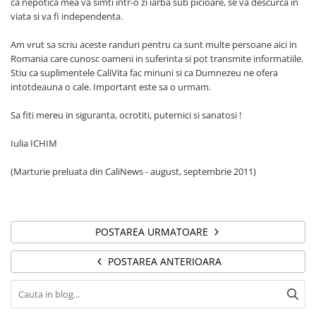
ca nepotica mea va simti intr-o zi iarba sub picioare, se va descurca in
viata si va fi independenta.
Am vrut sa scriu aceste randuri pentru ca sunt multe persoane aici in
Romania care cunosc oameni in suferinta si pot transmite informatiile.
Stiu ca suplimentele CaliVita fac minuni si ca Dumnezeu ne ofera
intotdeauna o cale. Important este sa o urmam.
Sa fiti mereu in siguranta, ocrotiti, puternici si sanatosi !
Iulia ICHIM
(Marturie preluata din CaliNews - august, septembrie 2011)
POSTAREA URMATOARE
POSTAREA ANTERIOARA