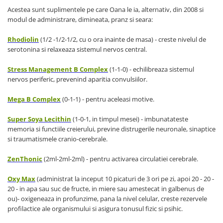
Acestea sunt suplimentele pe care Oana le ia, alternativ, din 2008 si
modul de administrare, dimineata, pranz si seara:
Rhodiolin
(1/2 -1/2-1/2, cu o ora inainte de masa) - creste nivelul de
serotonina si relaxeaza sistemul nervos central.
Stress Management B Complex
(1-1-0) - echilibreaza sistemul
nervos periferic, prevenind aparitia convulsiilor.
Mega B Complex
(0-1-1) - pentru aceleasi motive.
Super Soya Lecithin
(1-0-1, in timpul mesei) - imbunatateste
memoria si functiile creierului, previne distrugerile neuronale, sinaptice
si traumatismele cranio-cerebrale.
ZenThonic
(2ml-2ml-2ml) - pentru activarea circulatiei cerebrale.
Oxy Max
(administrat la inceput 10 picaturi de 3 ori pe zi, apoi 20 - 20 -
20 - in apa sau suc de fructe, in miere sau amestecat in galbenus de
ou)- oxigeneaza in profunzime, pana la nivel celular, creste rezervele
profilactice ale organismului si asigura tonusul fizic si psihic.