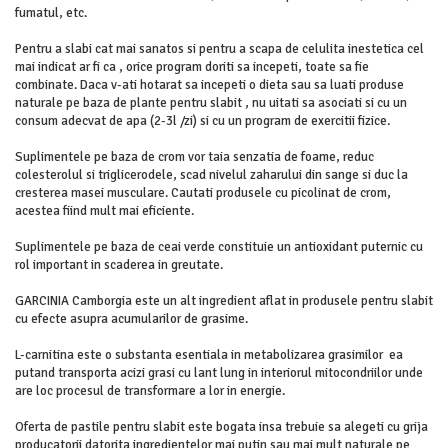
fumatul, etc.
Pentru a slabi cat mai sanatos si pentru a scapa de celulita inestetica cel
mai indicat ar fi ca , orice program doriti sa incepeti, toate sa fie
combinate. Daca v-ati hotarat sa incepeti o dieta sau sa luati produse
naturale pe baza de plante pentru slabit , nu uitati sa asociati si cu un
consum adecvat de apa (2-3l /zi) si cu un program de exercitii fizice.
Suplimentele pe baza de crom vor taia senzatia de foame, reduc
colesterolul si triglicerodele, scad nivelul zaharului din sange si duc la
cresterea masei musculare. Cautati produsele cu picolinat de crom,
acestea fiind mult mai eficiente.
Suplimentele pe baza de ceai verde constituie un antioxidant puternic cu
rol important in scaderea in greutate.
GARCINIA Camborgia este un alt ingredient aflat in produsele pentru slabit
cu efecte asupra acumularilor de grasime.
L-carnitina este o substanta esentiala in metabolizarea grasimilor ea
putand transporta acizi grasi cu lant lung in interiorul mitocondriilor unde
are loc procesul de transformare a lor in energie.
Oferta de pastile pentru slabit este bogata insa trebuie sa alegeti cu grija
producatorii datorita ingredientelor mai putin sau mai mult naturale pe