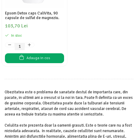
Epsom Detox caps CaliVita, 90
capsule de sulfat de magneziu.
103,70 Lei
In stoc
Adauga in cos
Obezitatea este o problema de sanatate destul de importanta care, din
pacate, in ultimii ani a crescut si la noi in tara. Poate fi definita ca un exces
de grasime corporala. Obezitatea poate duce la tulburari ale tensiunii
arteriale, respiratiei, atacuri de cord sau accident vascular cerebral. De
aceea ea trebuie tratata cu maxima atentie si seriozitate.
Celulita este prezenta doar la oamenii grasuti. Este o teorie care nu a fost
niciodata adevarata. In realitate, cauzele celullitei sunt nenumarate.
Amintim aici disfunctiile hormonale, alimentatia plina de E-uri, stresul,