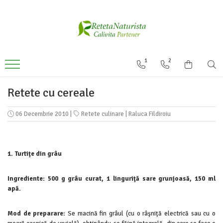
Categorii Populare
Contact / Despre Noi
Antivirale / Antigripale
Contact
1
2
Antistress / Stare depresie
Despre noi
Pentru Digestie
Livrare
Retete cu cereale
Slabit / Obezitate / Celulita
06 Decembrie 2010
|
Retete culinare
|
Raluca Fildiroiu
Vitamine / Multivitamine
Vitamine
Parfumuri
1. Turtiţe din grâu
Ingrediente: 500 g grâu curat, 1 linguriţă sare grunjoasă, 150 ml
apă.
Mod de preparare:
Se macină fin grâul (cu o râşniţă electrică sau cu o