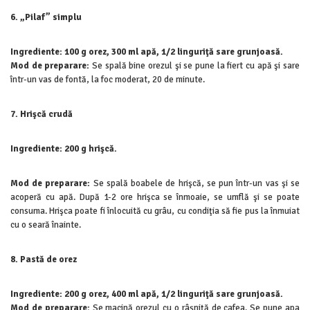
6. „Pilaf” simplu
Ingrediente: 100 g orez, 300 ml apă, 1/2 linguriţă sare grunjoasă.
Mod de preparare:
Se spală bine orezul şi se pune la fiert cu apă şi sare
într-un vas de fontă, la foc moderat, 20 de minute.
7. Hrişcă crudă
Ingrediente: 200 g hrişcă.
Mod de preparare:
Se spală boabele de hrişcă, se pun într-un vas şi se
acoperă cu apă. După 1-2 ore hrişca se înmoaie, se umflă şi se poate
consuma. Hrişca poate fi înlocuită cu grâu, cu condiţia să fie pus la înmuiat
cu o seară înainte.
8. Pastă de orez
Ingrediente: 200 g orez, 400 ml apă, 1/2 linguriţă sare grunjoasă.
Mod de preparare:
Se macină orezul cu o râşniţă de cafea. Se pune apa