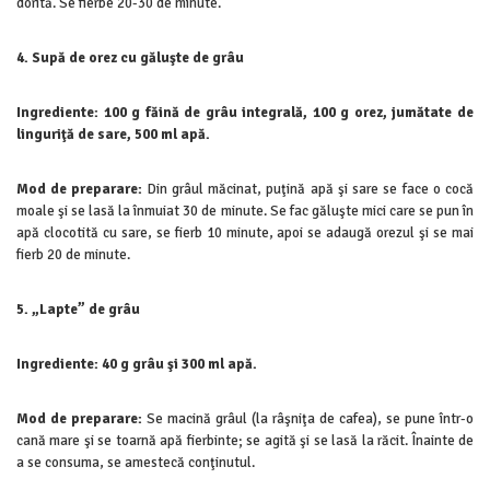
dorită. Se fierbe 20-30 de minute.
4. Supă de orez cu găluşte de grâu
Ingrediente: 100 g făină de grâu integrală, 100 g orez, jumătate de
linguriţă de sare, 500 ml apă.
Mod de preparare:
Din grâul măcinat, puţină apă şi sare se face o cocă
moale şi se lasă la înmuiat 30 de minute. Se fac găluşte mici care se pun în
apă clocotită cu sare, se fierb 10 minute, apoi se adaugă orezul şi se mai
fierb 20 de minute.
5. „Lapte” de grâu
Ingrediente: 40 g grâu şi 300 ml apă.
Mod de preparare:
Se macină grâul (la râşniţa de cafea), se pune într-o
cană mare şi se toarnă apă fierbinte; se agită şi se lasă la răcit. Înainte de
a se consuma, se amestecă conţinutul.