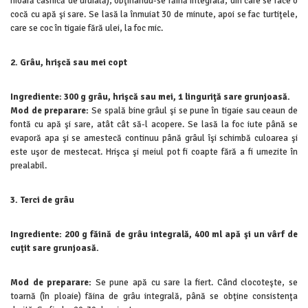
moară casnică de uruială), obţinându-se făină integrală, din care se face o
cocă cu apă şi sare. Se lasă la înmuiat 30 de minute, apoi se fac turtiţele,
care se coc în tigaie fără ulei, la foc mic.
2. Grâu, hrişcă sau mei copt
Ingrediente: 300 g grâu, hrişcă sau mei, 1 linguriţă sare grunjoasă.
Mod de preparare:
Se spală bine grâul şi se pune în tigaie sau ceaun de
fontă cu apă şi sare, atât cât să-l acopere. Se lasă la foc iute până se
evaporă apa şi se amestecă continuu până grâul îşi schimbă culoarea şi
este uşor de mestecat. Hrişca şi meiul pot fi coapte fără a fi umezite în
prealabil.
3. Terci de grâu
Ingrediente: 200 g făină de grâu integrală, 400 ml apă şi un vârf de
cuţit sare grunjoasă.
Mod de preparare:
Se pune apă cu sare la fiert. Când clocoteşte, se
toarnă (în ploaie) făina de grâu integrală, până se obţine consistenţa