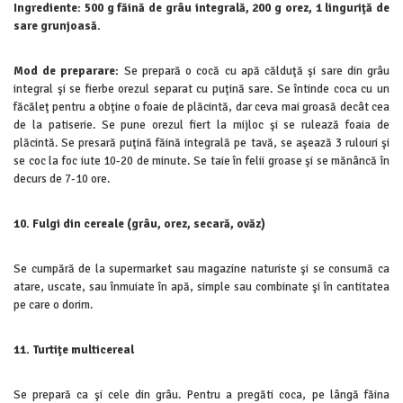
Ingrediente: 500 g făină de grâu integrală, 200 g orez, 1 linguriţă de
sare grunjoasă.
Mod de preparare:
Se prepară o cocă cu apă călduţă şi sare din grâu
integral şi se fierbe orezul separat cu puţină sare. Se întinde coca cu un
făcăleţ pentru a obţine o foaie de plăcintă, dar ceva mai groasă decât cea
de la patiserie. Se pune orezul fiert la mijloc şi se rulează foaia de
plăcintă. Se presară puţină făină integrală pe tavă, se aşează 3 rulouri şi
se coc la foc iute 10-20 de minute. Se taie în felii groase şi se mănâncă în
decurs de 7-10 ore.
10. Fulgi din cereale (grâu, orez, secară, ovăz)
Se cumpără de la supermarket sau magazine naturiste şi se consumă ca
atare, uscate, sau înmuiate în apă, simple sau combinate şi în cantitatea
pe care o dorim.
11. Turtiţe multicereal
Se prepară ca şi cele din grâu. Pentru a pregăti coca, pe lângă făina