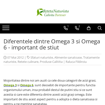
Categorii Populare
Contact / Despre Noi
Antivirale / Antigripale
Contact
1
2
Antistress / Stare depresie
Despre noi
Diferentele dintre Omega 3 si Omega
Pentru Digestie
Livrare
6 - important de stiut
Slabit / Obezitate / Celulita
Vitamine / Multivitamine
07 Mai 2012
|
Sfaturi naturiste
,
Alimente sanatoase
,
Tratamente
Vitamine
naturiste
,
Retete culinare
,
Produse CaliVita
|
Raluca Fildiroiu
Parfumuri
Mojoritatea dintre noi am auzit ca cele doua categorii de acizi grasi,
Omega 3
si
Omega 6
, sunt deosebit de importante pentru functia
organismului uman, insa probabil destul de putini stiu si ce sunt
acestia si care este diferenta dintre acesti acizi graşi omega. Este
important de stiu acest aspect pentru a adopta o dieta sanatoasa si
pentru a ne mentine sanatatea.