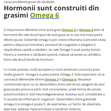
cauza probleme grave de sănătate.
Hormonii sunt construiti din
grasimi
Omega 6
O importanta diferenta intre acizii grasi
Omega 3
si
Omega 6
este că
hormonii din cele două tipuri de acizi graşi au in cea mai mare parte
efecte opuse. Grăsimile omega 6 pot creste inflamatia (care este vitala
pentru răspunsul imunitar), procesul de coagulare a sângelui şi
răspândirea rapidă a celulelor, iar cele Omega 3 scad aceste funcţii.
Pentru a menţine o sănătate optimă, trebuie să existe un echilibru
între cele două familii de hormoni.
Cu toate acestea, mulţi europeni şi nord-americani consuma prea
multe grasimi Omega 6 şi prea putine Omega 3. Este important să se
cunoască diferenţele dintre
Omega 3
si
Omega 6
, deoarece
nutritionistii spun ca un dezechilibru între cele două categorii de acizi
graşi poate provoca astm, boli coronariene, unele forme de cancer,
autoimunitate si boli neurodegenerative. Acestea sunt considerate a
fi cauzate de inflamaţii în organism. Dezechilibru între grăsimile
omega-3 şi omega-6 poate fi, de asemenea, un factor de obezitate,
depresie, dislexie, hiperactivitate şi tendinţe violente.