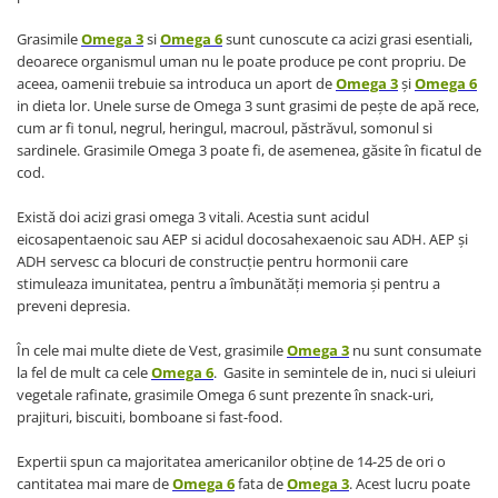
Grasimile
Omega 3
si
Omega 6
sunt cunoscute ca acizi grasi esentiali,
deoarece organismul uman nu le poate produce pe cont propriu. De
aceea, oamenii trebuie sa introduca un aport de
Omega 3
şi
Omega 6
in dieta lor. Unele surse de Omega 3 sunt grasimi de peşte de apă rece,
cum ar fi tonul, negrul, heringul, macroul, păstrăvul, somonul si
sardinele. Grasimile Omega 3 poate fi, de asemenea, găsite în ficatul de
cod.
Există doi acizi grasi omega 3 vitali. Acestia sunt acidul
eicosapentaenoic sau AEP si acidul docosahexaenoic sau ADH. AEP şi
ADH servesc ca blocuri de construcţie pentru hormonii care
stimuleaza imunitatea, pentru a îmbunătăţi memoria şi pentru a
preveni depresia.
În cele mai multe diete de Vest, grasimile
Omega 3
nu sunt consumate
la fel de mult ca cele
Omega 6
. Gasite in semintele de in, nuci si uleiuri
vegetale rafinate, grasimile Omega 6 sunt prezente în snack-uri,
prajituri, biscuiti, bomboane si fast-food.
Expertii spun ca majoritatea americanilor obţine de 14-25 de ori o
cantitatea mai mare de
Omega 6
fata de
Omega 3
. Acest lucru poate