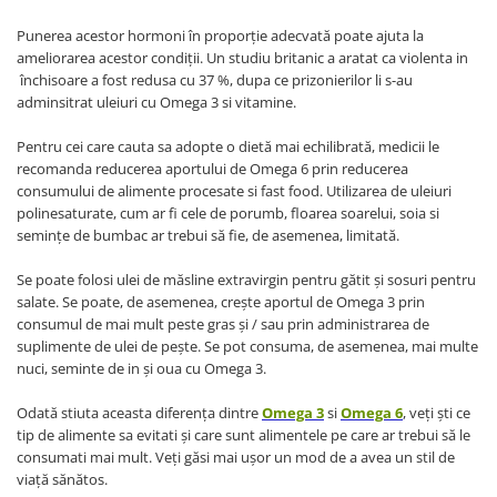
Punerea acestor hormoni în proporţie adecvată poate ajuta la
ameliorarea acestor condiţii. Un studiu britanic a aratat ca violenta in
închisoare a fost redusa cu 37 %, dupa ce prizonierilor li s-au
adminsitrat uleiuri cu Omega 3 si vitamine.
Pentru cei care cauta sa adopte o dietă mai echilibrată, medicii le
recomanda reducerea aportului de Omega 6 prin reducerea
consumului de alimente procesate si fast food. Utilizarea de uleiuri
polinesaturate, cum ar fi cele de porumb, floarea soarelui, soia si
seminţe de bumbac ar trebui să fie, de asemenea, limitată.
Se poate folosi ulei de măsline extravirgin pentru gătit şi sosuri pentru
salate. Se poate, de asemenea, creşte aportul de Omega 3 prin
consumul de mai mult peste gras şi / sau prin administrarea de
suplimente de ulei de peşte. Se pot consuma, de asemenea, mai multe
nuci, seminte de in şi oua cu Omega 3.
Odată stiuta aceasta diferenţa dintre
Omega 3
si
Omega 6
, veţi şti ce
tip de alimente sa evitati şi care sunt alimentele pe care ar trebui să le
consumati mai mult. Veţi găsi mai uşor un mod de a avea un stil de
viaţă sănătos.