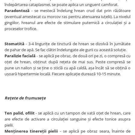
îndepărtarea cataplasmei, se poate aplica un unguent camforat.
Paradontoză
- se mestecă îndelung hrean crud dat prin răzătoare
(eventual amestecat cu morcov ras pentru atenuarea iuţelii). La nivelul
gingiilor, hreanul are efecte de stimulare puternică a circulaţiei şi a
proceselor trofice.
Stomatită
- 3-4 linguriţe de tinctură de hrean se dizolvă în jumătate
de pahar de apă. Se fac clătiri îndelungate ale gurii cu această soluţie.
Paralizie facială
- se aplică pe obraz, de două ori pe zi, o compresă cu
oţet de hrean, obţinut după reţeta de mai sus. Peste compresă se
pune un nailon şi se ţine o sticlă cu apă caldă, aşa încât să se obţină o
uşoară hipertermie locală. Fiecare aplicaţie durează 10-15 minute.
Reţete de frumuseţe
Ten palid, ofilit
- se aplică cu un tampon de vată oţet de hrean, care
are efecte de activare a circulaţiei sanguine şi efecte tonice asupra
pielii.
Menţinerea tinereţii pielii
- se aplică pe obraz seara, înainte de