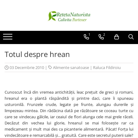
Categorii Populare
Contact / Despre Noi
Antivirale / Antigripale
Contact
1
2
Antistress / Stare depresie
Despre noi
Totul despre hrean
Pentru Digestie
Livrare
Slabit / Obezitate / Celulita
03 Decembrie 2010
|
Alimente sanatoase
|
Raluca Fildiroiu
Vitamine / Multivitamine
Vitamine
Parfumuri
Cunoscut încă din vremea antichităţii, leac preţuit de greci şi romani,
hreanul era o plantă răspândită şi printre daci, care îi spuneau
usturonilă. Frunzele crude, legate pe frunte, alungau durerile şi
limpezeau mintea. Din rădăcina dată pe răzătoare se coceau turte cu
care se vindecau gâlcile, iar ceaiul de flori alunga cele mai grele răceli.
Decăzut din vechea lui glorie, hreanul se mai foloseşte rar ca
medicament şi mult mai des ca picanterie alimentară. Păcat! Forţa lui
vindecătoare e remarcabilă şi... gratuită. Care este secretul puterii sale?