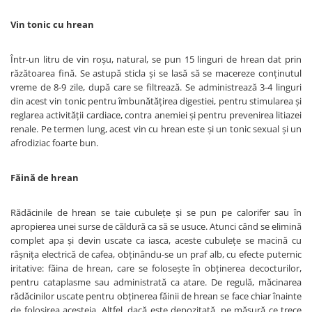
Vin tonic cu hrean
Într-un litru de vin roşu, natural, se pun 15 linguri de hrean dat prin
răzătoarea fină. Se astupă sticla şi se lasă să se macereze conţinutul
vreme de 8-9 zile, după care se filtrează. Se administrează 3-4 linguri
din acest vin tonic pentru îmbunătăţirea digestiei, pentru stimularea şi
reglarea activităţii cardiace, contra anemiei şi pentru prevenirea litiazei
renale. Pe termen lung, acest vin cu hrean este şi un tonic sexual şi un
afrodiziac foarte bun.
Făină de hrean
Rădăcinile de hrean se taie cubuleţe şi se pun pe calorifer sau în
apropierea unei surse de căldură ca să se usuce. Atunci când se elimină
complet apa şi devin uscate ca iasca, aceste cubuleţe se macină cu
râşniţa electrică de cafea, obţinându-se un praf alb, cu efecte puternic
iritative: făina de hrean, care se foloseşte în obţinerea decocturilor,
pentru cataplasme sau administrată ca atare. De regulă, măcinarea
rădăcinilor uscate pentru obţinerea făinii de hrean se face chiar înainte
de folosirea acesteia. Altfel, dacă este depozitată, pe măsură ce trece