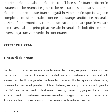
În primul rând iuţeala din rădăcini, care îl face să fie foarte eficient în
tratarea bolilor reumatice şi ale căilor respiratorii superioare. Pe urmă,
rădăcina de hrean este foarte bogată în vitamine (în special C şi din
complexul B) şi minerale, conţine substanţe antibiotice naturale,
enzime, fitohormoni etc. Numeroase leacuri populare pun în valoare
acest „arsenal” de principii active ale hreanului în boli din cele mai
diverse, aşa cum vom vedea în continuare:
REŢETE CU HREAN
Tinctură de hrean
Se dau prin răzătoarea mică rădăcinile de hrean, se pun într-un borcan
până se umple o treime şi restul se completează cu alcool alb
alimentar de 80 de grade. Se lasă la macerat 8 zile, apoi se strecoară,
presând amestecul printr-un tifon. Intern, se ia o jumătate de linguriţă
de 3-4 ori pe zi pentru tratarea tusei, guturaiului, gripei. Extern: se
aplică pentru tratarea reumatismului, plăgilor (rănilor) necrozate.
Aplicarea tincturii este uşor dureroasă, dar foarte eficientă.