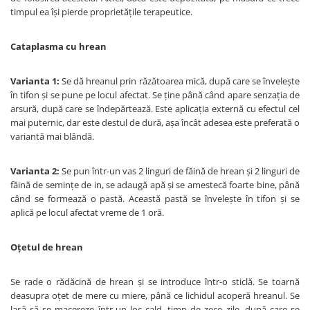
timpul ea îşi pierde proprietăţile terapeutice.
Cataplasma cu hrean
Varianta 1:
Se dă hreanul prin răzătoarea mică, după care se înveleşte
în tifon şi se pune pe locul afectat. Se ţine până când apare senzaţia de
arsură, după care se îndepărtează. Este aplicaţia externă cu efectul cel
mai puternic, dar este destul de dură, aşa încât adesea este preferată o
variantă mai blândă.
Varianta 2:
Se pun într-un vas 2 linguri de făină de hrean şi 2 linguri de
făină de seminţe de in, se adaugă apă şi se amestecă foarte bine, până
când se formează o pastă. Această pastă se înveleşte în tifon şi se
aplică pe locul afectat vreme de 1 oră.
Oţetul de hrean
Se rade o rădăcină de hrean şi se introduce într-o sticlă. Se toarnă
deasupra oţet de mere cu miere, până ce lichidul acoperă hreanul. Se
lasă să se macereze într-un loc cald, timp de zece zile, după care se