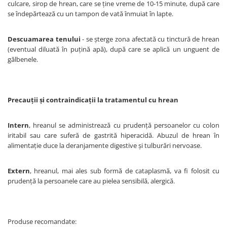
culcare, sirop de hrean, care se ţine vreme de 10-15 minute, după care
se îndepărtează cu un tampon de vată înmuiat în lapte.
Descuamarea tenului
- se şterge zona afectată cu tinctură de hrean
(eventual diluată în puţină apă), după care se aplică un unguent de
gălbenele.
Precauţii şi contraindicaţii la tratamentul cu hrean
Intern
, hreanul se administrează cu prudenţă persoanelor cu colon
iritabil sau care suferă de gastrită hiperacidă. Abuzul de hrean în
alimentaţie duce la deranjamente digestive şi tulburări nervoase.
Extern
, hreanul, mai ales sub formă de cataplasmă, va fi folosit cu
prudenţă la persoanele care au pielea sensibilă, alergică.
Produse recomandate: