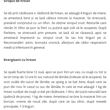
Siropul de hrean
Se dă prin răzătoare o rădăcină de hrean, se adaugă 4 linguri de miere,
se amestecă bine şi se lasă câteva minute la macerat. Se strecoară,
presând conţinutul cu un tifon. Se obţine siropul crud. Resturile care
rămân în tifon se pun la fiert cu puţină apă (cât să le acopere). După
fierbere, se strecoară prin presare, se lasă să se răcească, apoi se
amestecă împreună cu siropul crud. Se iau trei linguri pe zi.
Recomandări: astm, bronşita cronică, afecţiuni ale căilor respiratorii
medii şi inferioare în general.
Energizant cu hrean
Se spală foarte bine 12 ouă, apoi se pun într-un vas, cu coajă cu tot şi
se ţin timp de 12 ore în suc natural de lămâie (trebuie să le acopere). Se
scot ouăle din sucul de lămâie, se sparg şi se bat bine, după care se
pun din nou în vasul cu suc de lămâie, în care se mai adaugă 1 kg de
hrean curăţat de coajă şi dat pe răzătoare, 1 litru de ţuică naturală tare
(palincă de prune), 1 kg de miere. Amestecul se ţine la macerat într-un
borcan, vreme de nouă zile, după care se iau zilnic, după mesele
principale, 1-3 linguri.