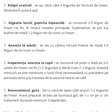

Polipii uretrali
- se iau zilnic câte 4 linguriţe de tinctură de hrean,
dizolvate în puţină apă.

Digestia lentă, gastrita hipoacidă
- se consumă 2-3 linguri de
hrean ras fin, în timpul meselor principale. Suplimentar, se pot lua
înainte de masă 1-2 linguri de vin tonic cu hrean.

Anemia la adulţi
- se iau cu câteva minute înainte de masă 3-4
linguri de vin tonic cu hrean.

Inapetenţa, anemia la copii
- se consumă cel puţin o dată pe zi o
salată din hrean ras fin (1-2 linguriţe) şi sfeclă roşie (1-2 linguri). Această
minicură se ţine minimum o lună, fiind recomandată cu precădere pe
perioada iernii şi la trecerea de la sezonul rece la cel cald.

Reumatismul, guta
- într-o cană de lapte cald se pun 1-2 linguriţe
de hrean. Acest preparat se bea pe stomacul gol, de 1-2 ori pe zi. Un
tratament durează minimum 3 săptămâni.