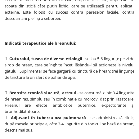
scoate din sticlă câte puţin lichid, care se utilizează pentru aplicaţii
externe. Este folosit cu succes contra parezelor faciale, contra
descuamării pielii şi a seboreei.
Indicaţii terapeutice ale hreanului:

Guturaiul, tusea de diverse etiologii
- se iau 5-6 linguriţe pe zi de
sirop de hrean, care se înghite încet, lăsându-l să acţioneze la nivelul
gâtului. Suplimentar se face gargară cu tinctură de hrean: trei linguriţe
de tinctură la un sfert de pahar de apă.

Bronşita cronică şi acută, astmul
- se consumă zilnic 3-4 linguriţe
de hrean ras, simplu sau în combinaţie cu morcov, dat prin răzătoare.
Hreanul are efecte antibiotice puternice, expectorante şi
bronhodilatatoare.

Adjuvant în tuberculoza pulmonară
- se administrează zilnic,
după mesele principale, câte 3-4 linguriţe din tonicul pe bază de hrean,
descris mai sus.