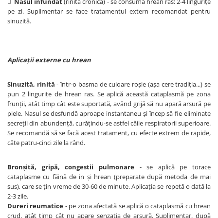

Nasul înfundat
(rinita cronică) - se consumă hrean ras: 2-4 linguriţe
pe zi. Suplimentar se face tratamentul extern recomandat pentru
sinuzită.
Aplicaţii externe cu hrean
Sinuzită, rinită
- într-o basma de culoare roşie (aşa cere tradiţia...) se
pun 2 linguriţe de hrean ras. Se aplică această cataplasmă pe zona
frunţii, atât timp cât este suportată, având grijă să nu apară arsură pe
piele. Nasul se desfundă aproape instantaneu şi încep să fie eliminate
secreţii din abundenţă, curăţindu-se astfel căile respiratorii superioare.
Se recomandă să se facă acest tratament, cu efecte extrem de rapide,
câte patru-cinci zile la rând.
Bronşită, gripă, congestii pulmonare
- se aplică pe torace
cataplasme cu făină de in şi hrean (preparate după metoda de mai
sus), care se ţin vreme de 30-60 de minute. Aplicaţia se repetă o dată la
2-3 zile.
Dureri reumatice
- pe zona afectată se aplică o cataplasmă cu hrean
crud, atât timp cât nu apare senzaţia de arsură. Suplimentar, după