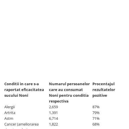
Conditii in care s-a
Numarul persoanelor
Procentajul
raportat eficacitatea
care au consumat
rezultatelor
sucului Noni
Noni pentru conditia
pozitive
respectiva
Alergii
2,659
87%
Artrita
1,391
79%
Astm
6,714
71%
Cancer (ameliorarea
1,822
68%