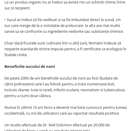
La un produs organic nu ar trebui sa existe nici un schimb chimic între
suc şi recipient.
• Sucul ar trebui să fie nediluat şi sa fie îmbuteliat direct la sursă. Un
suc care merge de la o instalaţie de prelucrare la alta are mai multe
sanse sa se confrunte cu ingrediente nedorite sau substanţe chimice.
Chiar dacă fructele sunt cultivate într-o altă ţară, fermierii trebuie să
respecte standarde stricte impuse pentru a fi certificate ca ecologice în
Statele Unite.
Beneficiile sucului de noni
De peste 2000 de ani beneficiile sucului de noni au fost lăudate de
către polinezienii care l-au folosit pentru a trata numeroase boli,
inclusiv diaree, tuse si raceli, infectii oculare, reumatism si tuberculoza,
pentru a numi doar câteva.
Numai în ultimii 10 ani Noni a devenit mai bine cunoscut pentru lumea
occidentală, cu mii de utilizatori care au raportat rezultate pozitive.
Un studiu efectuat de Dr. Neil Solomon efectuat pe 20.000 de
utilizatori de Noni a venit cu rezultate interesante.