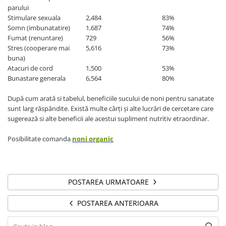
parului
Stimulare sexuala
2,484
83%
Somn (imbunatatire)
1,687
74%
Fumat (renuntare)
729
56%
Stres (cooperare mai
5,616
73%
buna)
Atacuri de cord
1,500
53%
Bunastare generala
6,564
80%
După cum arată si tabelul, beneficiile sucului de noni pentru sanatate
sunt larg răspândite. Există multe cărţi şi alte lucrări de cercetare care
sugerează si alte beneficii ale acestui supliment nutritiv etraordinar.
Posibilitate comanda
noni organic
POSTAREA URMATOARE
POSTAREA ANTERIOARA