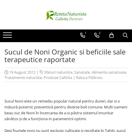
Categorii Populare
Contact / Despre Noi
Antivirale / Antigripale
Contact
1
2
Antistress / Stare depresie
Despre noi
Sucul de Noni Organic si beficiile sale
Pentru Digestie
Livrare
terapeutice raportate
Slabit / Obezitate / Celulita
Vitamine / Multivitamine
19 August 2012
|
Sfaturi naturiste
,
Sanatate
,
Alimente sanatoase
,
Vitamine
Tratamente naturiste
,
Produse CaliVita
|
Raluca Fildiroiu
Parfumuri
Sucul Noni este un remediu popular natural pentru dureri, dar si o
măsură puternic preventivă pentru diverse boli comune. Multi oameni
beau suc de Noni în încercarea de a-si păstra sistemul imunitar
sănătos şi de a funcţiona in paramentrii optimi.
Deşi fructele noni nu sunt exclusiv cultivate şi recoltate în Tahiti, sucul