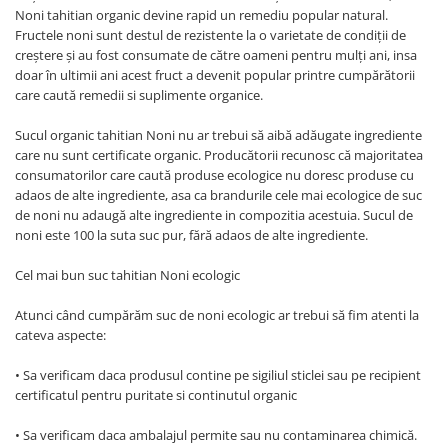
Noni tahitian organic devine rapid un remediu popular natural.
Fructele noni sunt destul de rezistente la o varietate de condiţii de
creştere şi au fost consumate de către oameni pentru mulţi ani, insa
doar în ultimii ani acest fruct a devenit popular printre cumpărătorii
care caută remedii si suplimente organice.
Sucul organic tahitian Noni nu ar trebui să aibă adăugate ingrediente
care nu sunt certificate organic. Producătorii recunosc că majoritatea
consumatorilor care caută produse ecologice nu doresc produse cu
adaos de alte ingrediente, asa ca brandurile cele mai ecologice de suc
de noni nu adaugă alte ingrediente in compozitia acestuia. Sucul de
noni este 100 la suta suc pur, fără adaos de alte ingrediente.
Cel mai bun suc tahitian Noni ecologic
Atunci când cumpărăm suc de noni ecologic ar trebui să fim atenti la
cateva aspecte:
• Sa verificam daca produsul contine pe sigiliul sticlei sau pe recipient
certificatul pentru puritate si continutul organic
• Sa verificam daca ambalajul permite sau nu contaminarea chimică.