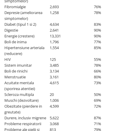
simptomelor)
Fibromialgie
2,693
76%
Depresie (ameliorarea
1,258
78%
simptomelor)
Diabet (tipul 1 si 2)
4,634
83%
Digestie
2,641
90%
Energie (crestere)
13,331
90%
Boli de inima
1,796
77%
Hipertensiune arteriala
1,554
85%
(reducere)
HIV
125
55%
Sistem imunitar
3,485
78%
Boli de rinichi
3,134
66%
Menstruatie
3,161
80%
Acuitate mentala
4,615
73%
(sporirea atentiei)
Scleroza multipla
20
50%
Muschi (dezvoltare)
1,006
69%
Obezitate (pierdere in
4,599
72%
greutate)
Durere, inclusiv migrene
5,622
87%
Probleme respiratorii
3,068
71%
Probleme ale pielii si
813
79%