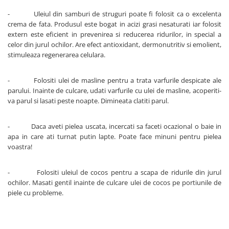
- Uleiul din samburi de struguri poate fi folosit ca o excelenta
crema de fata. Produsul este bogat in acizi grasi nesaturati iar folosit
extern este eficient in prevenirea si reducerea ridurilor, in special a
celor din jurul ochilor. Are efect antioxidant, dermonutritiv si emolient,
stimuleaza regenerarea celulara.
- Folositi ulei de masline pentru a trata varfurile despicate ale
parului. Inainte de culcare, udati varfurile cu ulei de masline, acoperiti-
va parul si lasati peste noapte. Dimineata clatiti parul.
- Daca aveti pielea uscata, incercati sa faceti ocazional o baie in
apa in care ati turnat putin lapte. Poate face minuni pentru pielea
voastra!
- Folositi uleiul de cocos pentru a scapa de ridurile din jurul
ochilor. Masati gentil inainte de culcare ulei de cocos pe portiunile de
piele cu probleme.