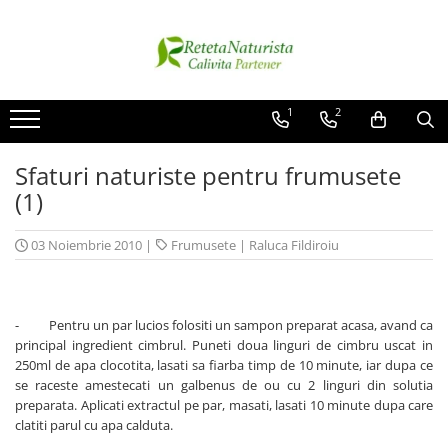
Categorii Populare
Contact / Despre Noi
Antivirale / Antigripale
Contact
1
2
Antistress / Stare depresie
Despre noi
Sfaturi naturiste pentru frumusete
Pentru Digestie
Livrare
(1)
Slabit / Obezitate / Celulita
Vitamine / Multivitamine
03 Noiembrie 2010
|
Frumusete
|
Raluca Fildiroiu
Vitamine
Parfumuri
- Pentru un par lucios folositi un sampon preparat acasa, avand ca
principal ingredient cimbrul. Puneti doua linguri de cimbru uscat in
250ml de apa clocotita, lasati sa fiarba timp de 10 minute, iar dupa ce
se raceste amestecati un galbenus de ou cu 2 linguri din solutia
preparata. Aplicati extractul pe par, masati, lasati 10 minute dupa care
clatiti parul cu apa calduta.