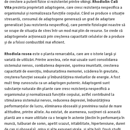
de crestere a puterii fizice si rezistentei printre vikingi.
Rhodiolin Cali
Vita
prezinta proprietati adaptogene, care cresc rezistența nespecifica a
organismului și normalizeaza funcțiile corpului. Când se produce o situație
stresantă, consumul de adaptogene generează un grad de adaptare
generalizat (sau rezistenta nespecifica), care permite fiziologiei noastre să
se ocupe de situația de stres într-un mod mai plin de resurse. Se crede că
adaptogenele acționează prin creșterea capacitatii celulelor de a produce
și de a folosi combustibil mai eficient.
Rhodiola rosea
este o planta remarcabila, care are o istorie largă și
variată de utilizări. Printre acestea, cele mai uzuale sunt consolidarea
sistemului nervos, combaterea depresiei, sporirea imunitatii, cresterea
capacitatii de exercițiu, imbunatatirea memoriei, scăderea în greutate,
creșterea funcției sexuale și îmbunătățirea nivelurilor de energie. A fost
mult timp cunoscuta ca un adaptogen puternic. Adaptogenii sunt
substanțe naturale din plante care cresc rezistența nespecifică a
organismului și normalizează funcțiile corpului, astfel contribuind la
stimularea sistemului nervos, reducerea depresiei, îmbunătățirea
performanțelor de lucru, eliminarea obosealii și previnirea raului de mare
altitudine, printre altele. Au existat, de asemenea, susțineri că această
plantă are o mare utilitate ca o terapie în astenie (declin în performanța în
muncă, tulburari de somn, apetit scazut, iritabilitate, hipertensiune, dureri
de cap si oboseala), gripa si alte expuneri virale, si alte boli. Două studii