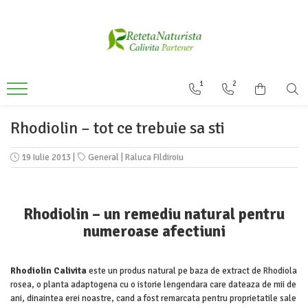
Categorii Populare
Contact / Despre Noi
Antivirale / Antigripale
Contact
1
2
Antistress / Stare depresie
Despre noi
Pentru Digestie
Livrare
Rhodiolin – tot ce trebuie sa sti
Slabit / Obezitate / Celulita
19 Iulie 2013
|
General
|
Raluca Fildiroiu
Vitamine / Multivitamine
Vitamine
Parfumuri
Rhodiolin – un remediu natural pentru
numeroase afectiuni
Rhodiolin
Calivita
este un produs natural pe baza de extract de Rhodiola
rosea, o planta adaptogena cu o istorie lengendara care dateaza de mii de
ani, dinaintea erei noastre, cand a fost remarcata pentru proprietatile sale