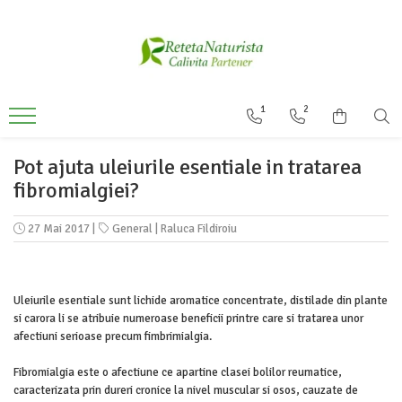
Categorii Populare
Contact / Despre Noi
Antivirale / Antigripale
Contact
1
2
Antistress / Stare depresie
Despre noi
Pentru Digestie
Livrare
Pot ajuta uleiurile esentiale in tratarea
Slabit / Obezitate / Celulita
fibromialgiei?
Vitamine / Multivitamine
27 Mai 2017
|
General
|
Raluca Fildiroiu
Vitamine
Parfumuri
Uleiurile esentiale sunt lichide aromatice concentrate, distilade din plante
si carora li se atribuie numeroase beneficii printre care si tratarea unor
afectiuni serioase precum fimbrimialgia.
Fibromialgia este o afectiune ce apartine clasei bolilor reumatice,
caracterizata prin dureri cronice la nivel muscular si osos, cauzate de