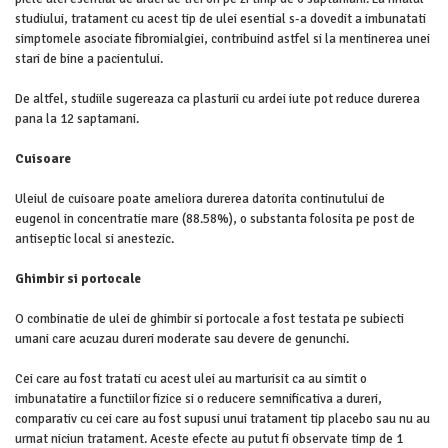
studiului, tratament cu acest tip de ulei esential s-a dovedit a imbunatati
simptomele asociate fibromialgiei, contribuind astfel si la mentinerea unei
stari de bine a pacientului.
De altfel, studiile sugereaza ca plasturii cu ardei iute pot reduce durerea
pana la 12 saptamani.
Cuisoare
Uleiul de cuisoare poate ameliora durerea datorita continutului de
eugenol in concentratie mare (88.58%), o substanta folosita pe post de
antiseptic local si anestezic.
Ghimbir si portocale
O combinatie de ulei de ghimbir si portocale a fost testata pe subiecti
umani care acuzau dureri moderate sau devere de genunchi.
Cei care au fost tratati cu acest ulei au marturisit ca au simtit o
imbunatatire a functiilor fizice si o reducere semnificativa a dureri,
comparativ cu cei care au fost supusi unui tratament tip placebo sau nu au
urmat niciun tratament. Aceste efecte au putut fi observate timp de 1