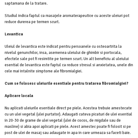
saptamana de la tratare.
Studiul indica faptul ca masajele aromaterapeutice cu aceste uleiuri pot
reduce durerea pe termen scurt.
Levantica
Uleiul de levantica este indicat pentru persoanele cu osteoartrita la
nivelul genunchilor, insa, asemenea uleiului de ghimbir si portocala,
efectele sale pot fi resimtite pe termen scurt. Un alt beneficiu al uleiului
esential de levantica este faptul ca reduce stresul si anxietatea, unele din
cele mai intalnite simptome ale fibromialgiei.
Cum se folosesc uleiurile esentiale pentru tratarea fibromialgiei?
Aplicare locala
Nu aplicati uleiurile esentiale direct pe piele. Acestea trebuie amestecate
cu un ulei vegetal (ulei purtator). Adaugati cateva picaturi de ulei esential
in 20-30 de grame de ulei vegetal (ulei de cocos, de migdale sau de
masline) si abia apoi aplicati pe piele. Acest amestec poate fi folosit si pe
post de ulei de masaj sau adaugate in apa in care urmeaza sa faceti baie.