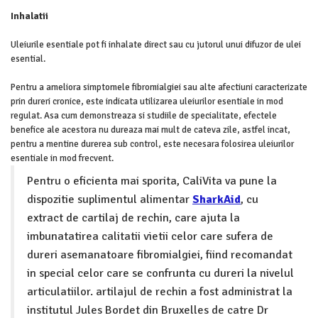
Inhalatii
Uleiurile esentiale pot fi inhalate direct sau cu jutorul unui difuzor de ulei
esential.
Pentru a ameliora simptomele fibromialgiei sau alte afectiuni caracterizate
prin dureri cronice, este indicata utilizarea uleiurilor esentiale in mod
regulat. Asa cum demonstreaza si studiile de specialitate, efectele
benefice ale acestora nu dureaza mai mult de cateva zile, astfel incat,
pentru a mentine durerea sub control, este necesara folosirea uleiurilor
esentiale in mod frecvent.
Pentru o eficienta mai sporita, CaliVita va pune la
dispozitie suplimentul alimentar
SharkAid
, cu
extract de cartilaj de rechin, care ajuta la
imbunatatirea calitatii vietii celor care sufera de
dureri asemanatoare fibromialgiei, fiind recomandat
in special celor care se confrunta cu dureri la nivelul
articulatiilor. artilajul de rechin a fost administrat la
institutul Jules Bordet din Bruxelles de catre Dr