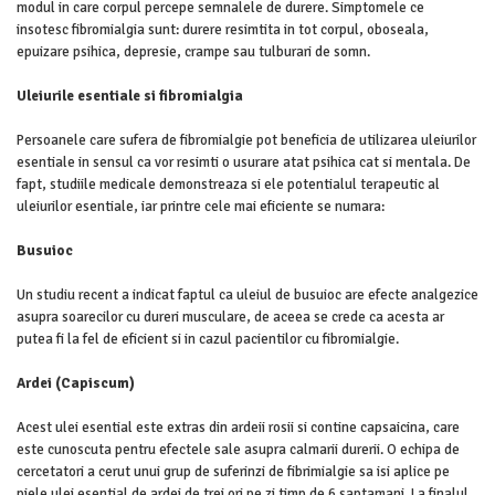
modul in care corpul percepe semnalele de durere. Simptomele ce
insotesc fibromialgia sunt: durere resimtita in tot corpul, oboseala,
epuizare psihica, depresie, crampe sau tulburari de somn.
Uleiurile esentiale si fibromialgia
Persoanele care sufera de fibromialgie pot beneficia de utilizarea uleiurilor
esentiale in sensul ca vor resimti o usurare atat psihica cat si mentala. De
fapt, studiile medicale demonstreaza si ele potentialul terapeutic al
uleiurilor esentiale, iar printre cele mai eficiente se numara:
Busuioc
Un studiu recent a indicat faptul ca uleiul de busuioc are efecte analgezice
asupra soarecilor cu dureri musculare, de aceea se crede ca acesta ar
putea fi la fel de eficient si in cazul pacientilor cu fibromialgie.
Ardei (Capiscum)
Acest ulei esential este extras din ardeii rosii si contine capsaicina, care
este cunoscuta pentru efectele sale asupra calmarii durerii. O echipa de
cercetatori a cerut unui grup de suferinzi de fibrimialgie sa isi aplice pe
piele ulei esential de ardei de trei ori pe zi timp de 6 saptamani. La finalul