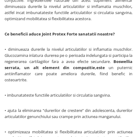
conjuctive. Ingredientele naturale din acest supliment alimentar
diminueaza durerile la nivelul articulatiilor si imflamatia muschilor
,
astfel incat imbunatateste functiile articulatiilor si circulatia sangvina,
optimizand mobilitatea si flexibilitatea acestora.
Ce beneficii aduce Joint Protex Forte sanatatii noastre?
• diminueaza durerile la nivelul articulatiilor si inflamatia muschilor.
Glucozamina inlatura durerea pe o perioada indelungata si participa la
regenerarea cartilagiilor fara a avea efecte secundare.
Boswellia
serrata, un alt element din compozitie,
este
un puternic
antiinflamator care poate ameliora durerile, fiind benefic in
osteoartrite.
• imbunatateste functiile articulatiilor si circulatia sangvina.
• ajuta la eliminarea “durerilor de crestere” din adolescenta, durerilor
articulatiilor genunchiului sau crampe prin actiunea manganului.
• optimizeaza mobilitatea si flexibilitatea articulatiilor prin actiunea