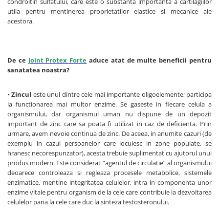
condroitin sulfatului, care este o substanta importanta a cartilagiilor
utila pentru mentinerea proprietatilor elastice si mecanice ale
acestora.
De ce
Joint Protex Forte
aduce atat de multe beneficii pentru
sanatatea noastra?
•
Zincul
este unul dintre cele mai importante oligoelemente; participa
la functionarea mai multor enzime. Se gaseste in fiecare celula a
organismului, dar organismul uman nu dispune de un depozit
important de zinc care sa poata fi utilizat in caz de deficienta. Prin
urmare, avem nevoie continua de zinc. De aceea, in anumite cazuri (de
exemplu in cazul persoanelor care locuiesc in zone populate, se
hranesc necorespunzator), acesta trebuie suplimentat cu ajutorul unui
produs modern. Este considerat “agentul de circulatie” al organismului
deoarece controleaza si regleaza procesele metabolice, sistemele
enzimatice, mentine integritatea celulelor, intra in componenta unor
enzime vitale pentru organism de la cele care contribuie la dezvoltarea
celulelor pana la cele care duc la sinteza testosteronului.