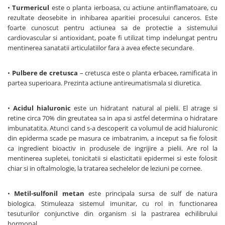
•
Turmericul
este o planta ierboasa, cu actiune antiinflamatoare, cu
rezultate deosebite in inhibarea aparitiei procesului canceros. Este
foarte cunoscut pentru actiunea sa de protectie a sistemului
cardiovascular si antioxidant, poate fi utilizat timp indelungat pentru
mentinerea sanatatii articulatiilor fara a avea efecte secundare.
•
Pulbere de cretusca
– cretusca este o planta erbacee, ramificata in
partea superioara. Prezinta actiune antireumatismala si diuretica.
•
Acidul hialuronic
este un hidratant natural al pielii. El atrage si
retine circa 70% din greutatea sa in apa si astfel determina o hidratare
imbunatatita. Atunci cand s-a descoperit ca volumul de acid hialuronic
din epiderma scade pe masura ce imbatranim, a inceput sa fie folosit
ca ingredient bioactiv in produsele de ingrijire a pielii. Are rol la
mentinerea supletei, tonicitatii si elasticitatii epidermei si este folosit
chiar si in oftalmologie, la tratarea sechelelor de leziuni pe cornee.
•
Metil-sulfonil metan
este principala sursa de sulf de natura
biologica. Stimuleaza sistemul imunitar, cu rol in functionarea
tesuturilor conjunctive din organism si la pastrarea echilibrului
hormonal.