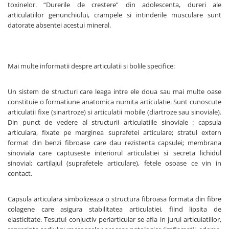
toxinelor. “Durerile de crestere” din adolescenta, dureri ale
articulatiilor genunchiului, crampele si intinderile musculare sunt
datorate absentei acestui mineral.
Mai multe informatii despre articulatii si bolile specifice:
Un sistem de structuri care leaga intre ele doua sau mai multe oase
constituie o formatiune anatomica numita articulatie. Sunt cunoscute
articulatii fixe (sinartroze) si articulatii mobile (diartroze sau sinoviale).
Din punct de vedere al structurii articulatiile sinoviale : capsula
articulara, fixate pe marginea suprafetei articulare; stratul extern
format din benzi fibroase care dau rezistenta capsulei; membrana
sinoviala care captuseste interiorul articulatiei si secreta lichidul
sinovial; cartilajul (suprafetele articulare), fetele osoase ce vin in
contact.
Capsula articulara simbolizeaza o structura fibroasa formata din fibre
colagene care asigura stabilitatea articulatiei, fiind lipsita de
elasticitate. Tesutul conjuctiv periarticular se afla in jurul articulatiilor,