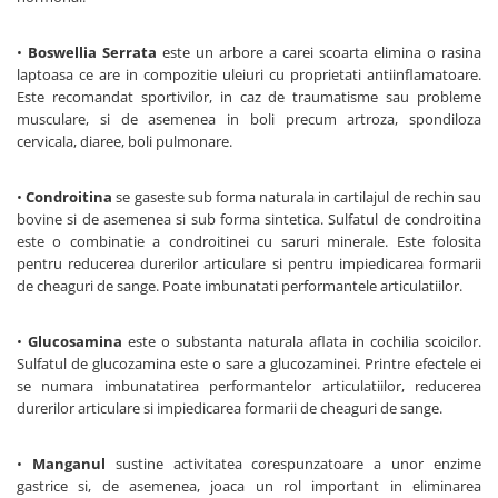
•
Boswellia Serrata
este un arbore a carei scoarta elimina o rasina
laptoasa ce are in compozitie uleiuri cu proprietati antiinflamatoare.
Este recomandat sportivilor, in caz de traumatisme sau probleme
musculare, si de asemenea in boli precum artroza, spondiloza
cervicala, diaree, boli pulmonare.
•
Condroitina
se gaseste sub forma naturala in cartilajul de rechin sau
bovine si de asemenea si sub forma sintetica. Sulfatul de condroitina
este o combinatie a condroitinei cu saruri minerale. Este folosita
pentru reducerea durerilor articulare si pentru impiedicarea formarii
de cheaguri de sange. Poate imbunatati performantele articulatiilor.
•
Glucosamina
este o substanta naturala aflata in cochilia scoicilor.
Sulfatul de glucozamina este o sare a glucozaminei. Printre efectele ei
se numara imbunatatirea performantelor articulatiilor, reducerea
durerilor articulare si impiedicarea formarii de cheaguri de sange.
•
Manganul
sustine activitatea corespunzatoare a unor enzime
gastrice si, de asemenea, joaca un rol important in eliminarea