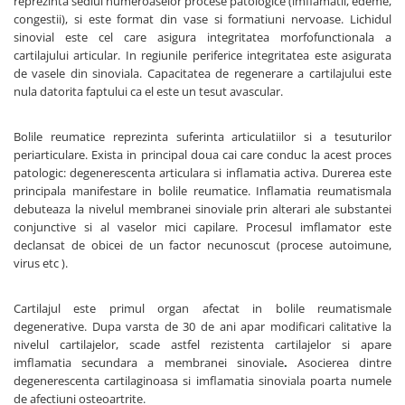
reprezinta sediul numeroaselor procese patologice (imflamatii, edeme,
congestii), si este format din vase si formatiuni nervoase. Lichidul
sinovial este cel care asigura integritatea morfofunctionala a
cartilajului articular. In regiunile periferice integritatea este asigurata
de vasele din sinoviala. Capacitatea de regenerare a cartilajului este
nula datorita faptului ca el este un tesut avascular.
Bolile reumatice reprezinta suferinta articulatiilor si a tesuturilor
periarticulare. Exista in principal doua cai care conduc la acest proces
patologic: degenerescenta articulara si inflamatia activa. Durerea este
principala manifestare in bolile reumatice. Inflamatia reumatismala
debuteaza la nivelul membranei sinoviale prin alterari ale substantei
conjunctive si al vaselor mici capilare. Procesul imflamator este
declansat de obicei de un factor necunoscut (procese autoimune,
virus etc ).
Cartilajul este primul organ afectat in bolile reumatismale
degenerative. Dupa varsta de 30 de ani apar modificari calitative la
nivelul cartilajelor, scade astfel rezistenta cartilajelor si apare
imflamatia secundara a membranei sinoviale
.
Asocierea dintre
degenerescenta cartilaginoasa si imflamatia sinoviala poarta numele
de afectiuni osteoartrite.