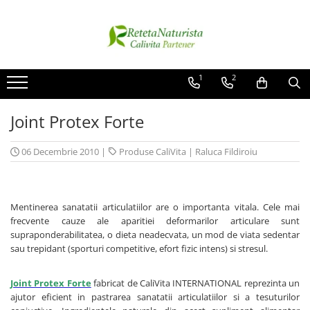
Categorii Populare
Contact / Despre Noi
Antivirale / Antigripale
Contact
1
2
Antistress / Stare depresie
Despre noi
Joint Protex Forte
Pentru Digestie
Livrare
Slabit / Obezitate / Celulita
06 Decembrie 2010
|
Produse CaliVita
|
Raluca Fildiroiu
Vitamine / Multivitamine
Vitamine
Parfumuri
Mentinerea sanatatii articulatiilor are o importanta vitala. Cele mai
frecvente cauze ale aparitiei deformarilor articulare sunt
supraponderabilitatea, o dieta neadecvata, un mod de viata sedentar
sau trepidant (sporturi competitive, efort fizic intens) si stresul.
Joint Protex Forte
fabricat de CaliVita INTERNATIONAL reprezinta un
ajutor eficient in pastrarea sanatatii articulatiilor si a tesuturilor