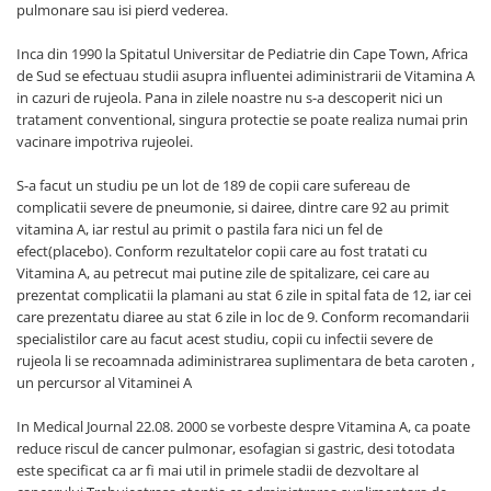
pulmonare sau isi pierd vederea.
Inca din 1990 la Spitatul Universitar de Pediatrie din Cape Town, Africa
de Sud se efectuau studii asupra influentei adiministrarii de Vitamina A
in cazuri de rujeola. Pana in zilele noastre nu s-a descoperit nici un
tratament conventional, singura protectie se poate realiza numai prin
vacinare impotriva rujeolei.
S-a facut un studiu pe un lot de 189 de copii care sufereau de
complicatii severe de pneumonie, si dairee, dintre care 92 au primit
vitamina A, iar restul au primit o pastila fara nici un fel de
efect(placebo). Conform rezultatelor copii care au fost tratati cu
Vitamina A, au petrecut mai putine zile de spitalizare, cei care au
prezentat complicatii la plamani au stat 6 zile in spital fata de 12, iar cei
care prezentatu diaree au stat 6 zile in loc de 9. Conform recomandarii
specialistilor care au facut acest studiu, copii cu infectii severe de
rujeola li se recoamnada adiministrarea suplimentara de beta caroten ,
un percursor al Vitaminei A
In Medical Journal 22.08. 2000 se vorbeste despre Vitamina A, ca poate
reduce riscul de cancer pulmonar, esofagian si gastric, desi totodata
este specificat ca ar fi mai util in primele stadii de dezvoltare al