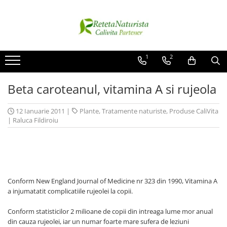
Categorii Populare
Contact / Despre Noi
Antivirale / Antigripale
Contact
1
2
Antistress / Stare depresie
Despre noi
Beta caroteanul, vitamina A si rujeola
Pentru Digestie
Livrare
Slabit / Obezitate / Celulita
12 Ianuarie 2011
|
Plante
,
Tratamente naturiste
,
Produse CaliVita
Vitamine / Multivitamine
|
Raluca Fildiroiu
Vitamine
Parfumuri
Conform New England Journal of Medicine nr 323 din 1990, Vitamina A
a injumatatit complicatiile rujeolei la copii.
Conform statisticilor 2 milioane de copii din intreaga lume mor anual
din cauza rujeolei, iar un numar foarte mare sufera de leziuni