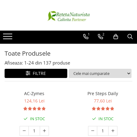
Categorii Populare
Contact / Despre Noi
Antivirale / Antigripale
Contact
1
2
Antistress / Stare depresie
Despre noi
Pentru Digestie
Livrare
Toate Produsele
Slabit / Obezitate / Celulita
Afiseaza:
1-
24
din
137
produse
Vitamine / Multivitamine
FILTRE
Vitamine
Parfumuri
AC-Zymes
Pre Steps Daily
124,16 Lei
77,60 Lei
IN STOC
IN STOC