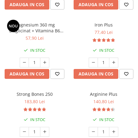
ADAUGA IN COS
ADAUGA IN COS
Magnesium 360 mg
Iron Plus
NOU
Bisglicinat + Vitamina B6
77,40 Lei
Granions, 60 comprimate –
57,90 Lei
Complex cu Eliberare
Prelungită pentru Stres, Somn
IN STOC
IN STOC
și Crampe Musculare
ADAUGA IN COS
ADAUGA IN COS
Strong Bones 250
Arginine Plus
183,80 Lei
140,80 Lei
IN STOC
IN STOC