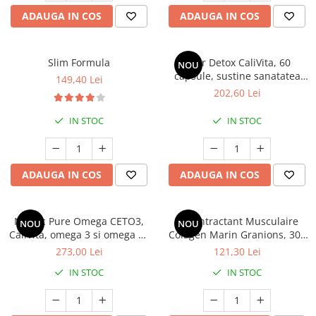
ADAUGA IN COS
ADAUGA IN COS
Slim Formula
Liver Detox CaliVita, 60
NOU
capsule, sustine sanatatea
149,40 Lei
ficatului
202,60 Lei
IN STOC
IN STOC
ADAUGA IN COS
ADAUGA IN COS
Nordic Pure Omega CETO3,
Decontractant Musculaire
NOU
NOU
CaliVita, omega 3 si omega 11
Colagen Marin Granions, 300
lichid - 240 ml
g – Pulbere cu 10.000 mg
273,00 Lei
121,30 Lei
Colagen Tip I, Magneziu, Acid
IN STOC
IN STOC
Hialuronic și Vitamina C
(Aromă de Lămâie)