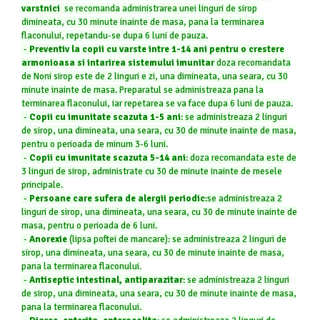
varstnici
se recomanda administrarea unei linguri de sirop
dimineata, cu 30 minute inainte de masa, pana la terminarea
flaconului, repetandu-se dupa 6 luni de pauza.
-
Preventiv la copii cu varste intre 1-14 ani pentru o crestere
armonioasa si intarirea sistemului imunitar
doza recomandata
de Noni sirop este de 2 linguri e zi, una dimineata, una seara, cu 30
minute inainte de masa. Preparatul se administreaza pana la
terminarea flaconului, iar repetarea se va face dupa 6 luni de pauza.
-
Copii cu imunitate scazuta 1-5 ani
: se administreaza 2 linguri
de sirop, una dimineata, una seara, cu 30 de minute inainte de masa,
pentru o perioada de minum 3-6 luni.
-
Copii cu imunitate scazuta 5-14 ani
: doza recomandata este de
3 linguri de sirop, administrate cu 30 de minute inainte de mesele
principale.
-
Persoane care sufera de alergii periodic
:
se administreaza 2
linguri de sirop, una dimineata, una seara, cu 30 de minute inainte de
masa, pentru o perioada de 6 luni.
-
Anorexie
(lipsa poftei de mancare):
se administreaza 2 linguri de
sirop, una dimineata, una seara, cu 30 de minute inainte de masa,
pana la terminarea flaconului
.
-
Antiseptic intestinal, antiparazitar
:
se administreaza 2 linguri
de sirop, una dimineata, una seara, cu 30 de minute inainte de masa,
pana la terminarea flaconului
.