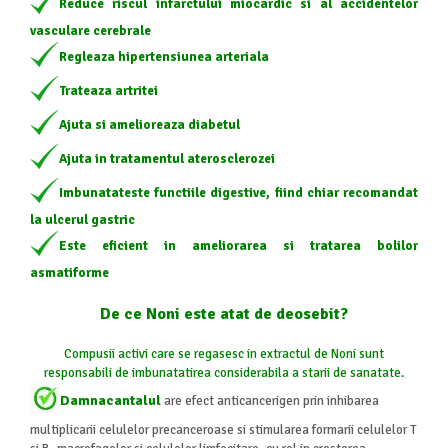
Reduce riscul infarctului miocardic si al accidentelor
vasculare cerebrale
Regleaza hipertensiunea arteriala
Trateaza artritei
Ajuta si amelioreaza diabetul
Ajuta in tratamentul aterosclerozei
Imbunatateste functiile digestive, fiind chiar recomandat
la ulcerul gastric
Este eficient in ameliorarea si tratarea bolilor
asmatiforme
De ce Noni este atat de deosebit?
Compusii activi care se regasesc in extractul de Noni sunt
responsabili de imbunatatirea considerabila a starii de sanatate.
Damnacantalul
are efect anticancerigen prin inhibarea
multiplicarii celulelor precanceroase si stimularea formarii celulelor T