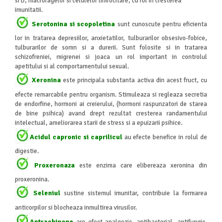
si B, macrofagelor si celulelor limfocitare, cu rol in cresterea
imunitatii.
Serotonina si scopoletina
sunt cunoscute pentru eficienta
lor in tratarea depresiilor, anxietatilor, tulburarilor obsesivo-fobice,
tulburarilor de somn si a durerii. Sunt folosite si in tratarea
schizofreniei, migrenei si joaca un rol important in controlul
apetitului si al comportamentului sexual.
Xeronina
este principala substanta activa din acest fruct, cu
efecte remarcabile pentru organism. Stimuleaza si regleaza secretia
de endorfine, hormoni ai creierului, (hormoni raspunzatori de starea
de bine psihica) avand drept rezultat cresterea randamentului
intelectual, ameliorarea starii de stress si a epuizarii psihice.
Acidul capronic si caprilicul
au efecte benefice in rolul de
digestie.
Proxeronaza
este enzima care elibereaza xeronina din
proxeronina.
Seleniul
sustine sistemul imunitar, contribuie la formarea
anticorpilor si blocheaza inmultirea virusilor.
Antrachinone
are efect analgezic, antibacterial, antifungic,