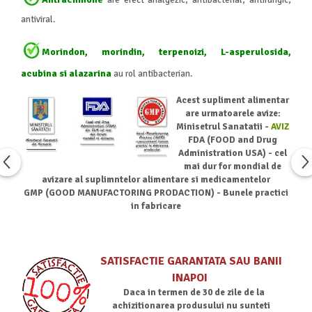
antiviral.
Morindon, morindin, terpenoizi, L-asperulosida,
acubina si alazarina
au rol antibacterian.
Acest supliment alimentar
are urmatoarele avize:
Minisetrul Sanatatii -
AVIZ
FDA (FOOD and Drug
Administration USA) - cel
mai dur for mondial de
avizare al suplimntelor alimentare si medicamentelor
GMP (GOOD MANUFACTORING PRODACTION) - Bunele practici
in fabricare
SATISFACTIE GARANTATA SAU BANII
INAPOI
Daca in termen de 30 de zile de la
achizitionarea produsului nu sunteti