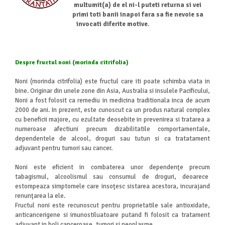
multumit(a) de el ni-l puteti returna si vei
primi toti banii inapoi fara sa fie nevoie sa
invocati diferite motive
.
Despre fructul noni (morinda citrifolia)
Noni (morinda citrifolia) este fructul care iti poate schimba viata in
bine. Originar din unele zone din Asia, Australia si insulele Pacificului,
Noni a fost folosit ca remediu in medicina traditionala inca de acum
2000 de ani. In prezent, este cunoscut ca un produs natural complex
cu beneficii majore, cu ezultate deosebite in prevenirea si tratarea a
numeroase afectiuni precum dizabilitatile comportamentale,
dependentele de alcool, droguri sau tutun si ca tratatament
adjuvant pentru tumori sau cancer.
Noni este eficient in combaterea unor dependenţe precum
tabagismul, alcoolismul sau consumul de droguri, deoarece
estompeaza simptomele care insoţesc sistarea acestora, incurajand
renun­ţarea la ele.
Fructul noni este recunoscut pentru proprietatile sale antioxidate,
anticancerigene si imunostiluatoare putand fi folosit ca tratament
adjuvant in boli canceroase, tumori si neoplasme.