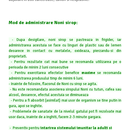
Mod de administrare Noni sirop:
- Dupa desigilare, noni sirop se pastreaza in frigider, iar
administrarea acestuia se face cu linguri de plastic sau de lemen
deoarece in contact cu metalele, oxideaza, pierzandu-si din
proprietati.
- Pentru rezultate cat mai bune se recomanda utilizarea pe o
perioada de minim 2 luni consecutive
- Pentru exercitarea efectelor benefice
maxime
se recomanda
administrarea produsului timp de minim 6 luni.
- Inainte de folosire, flaconul de Noni cu sirop se agita.
- Nu este recomandata asocierea siropului Noni cu tutun, cafea sau
alcool, deoarece, efectul acestuia se diminueaza
- Pentru a fi absorbit (asimilat) mai usor de organism se tine putin in
gura, apoi se inghite.
- Problemele de sanatate de la nivelul gatului pot fi rezolvate mai
usor daca, inainte de a inghiti, facem 2-3 minute gargara.
- Preventiv pentru
intarirea sistemului imunitar la adulti si