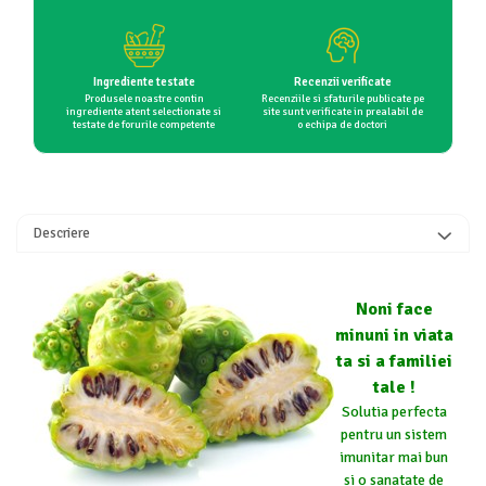
Ingrediente testate
Recenzii verificate
Produsele noastre contin
Recenziile si sfaturile publicate pe
ingrediente atent selectionate si
site sunt verificate in prealabil de
testate de forurile competente
o echipa de doctori
Descriere
Noni face
minuni in viata
ta si a familiei
tale !
Solutia perfecta
pentru un sistem
imunitar mai bun
si o sanatate de