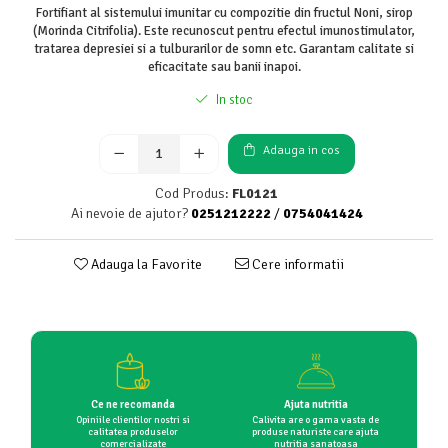
Fortifiant al sistemului imunitar cu compozitie din fructul Noni, sirop
(Morinda Citrifolia). Este recunoscut pentru efectul imunostimulator,
tratarea depresiei si a tulburarilor de somn etc. Garantam calitate si
eficacitate sau banii inapoi.
In stoc
Adauga in cos
Cod Produs:
FL0121
Ai nevoie de ajutor?
0251212222
/
0754041424
Adauga la Favorite
Cere informatii
Ce ne recomanda
Ajuta nutritia
Opiniile clientilor nostri si
Calivita are o gama vasta de
calitatea produselor
produse naturiste care ajuta
comercializate
nutritia sanatoasa