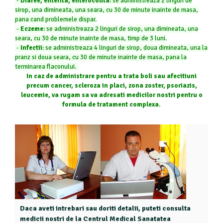
-
Diaree, enterita, enterocolita
:
se administreaza 2 linguri de
sirop, una dimineata, una seara, cu 30 de minute inainte de masa,
pana cand problemele dispar.
-
Eczeme
:
se administreaza 2 linguri de sirop, una dimineata, una
seara, cu 30 de minute inainte de masa, timp de
3 luni.
-
Infectii
:
se administreaza 4 linguri de sirop, doua dimineata, una la
pranz si doua seara, cu 30 de minute inainte de masa, pana la
terminarea flaconului
.
In caz de administrare pentru a trata boli sau afecitiuni
precum cancer, scleroza in placi, zona zoster, psoriazis,
leucemie, va rugam sa va adresati medicilor nostri pentru o
formula de tratament complexa.
Daca aveti intrebari sau doriti detalii, puteti consulta
medicii nostri de la Centrul Medical Sanatatea