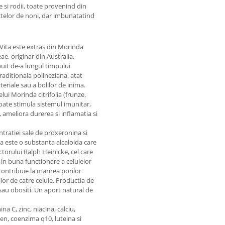
e si rodii, toate provenind din
ctelor de noni, dar imbunatatind
Vita este extras din Morinda
ae, originar din Australia,
ibuit de-a lungul timpului
traditionala polineziana, atat
teriale sau a bolilor de inima.
lui Morinda citrifolia (frunze,
poate stimula sistemul imunitar,
, ameliora durerea si inflamatia si
tratiei sale de proxeronina si
 este o substanta alcaloida care
ctorului Ralph Heinicke, cel care
 in buna functionare a celulelor
ontribuie la marirea porilor
ilor de catre celule. Productia de
sau obositi. Un aport natural de
a C, zinc, niacina, calciu,
ten, coenzima q10, luteina si