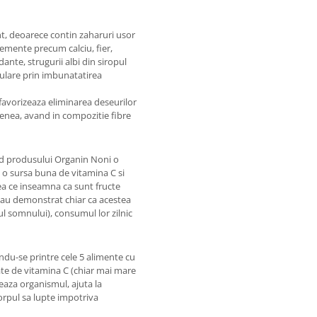
nt, deoarece contin zaharuri usor
lemente precum calciu, fier,
ante, strugurii albi din siropul
ulare prin imbunatatirea
favorizeaza eliminarea deseurilor
menea, avand in compozitie fibre
d produsului Organin Noni o
nd o sursa buna de vitamina C si
eea ce inseamna ca sunt fructe
ii au demonstrat chiar ca acestea
 somnului), consumul lor zilnic
andu-se printre cele 5 alimente cu
ate de vitamina C (chiar mai mare
eaza organismul, ajuta la
corpul sa lupte impotriva