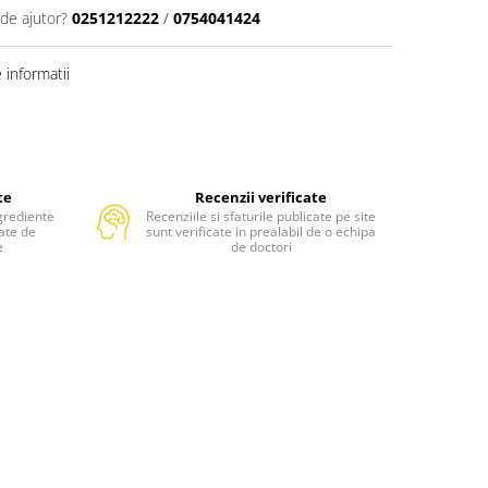
 de ajutor?
0251212222
/
0754041424
informatii
te
Recenzii verificate
grediente
Recenziile si sfaturile publicate pe site
tate de
sunt verificate in prealabil de o echipa
e
de doctori