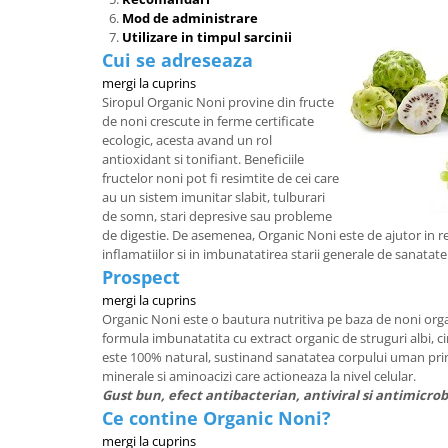
Mod de administrare
Utilizare in timpul sarcinii
Cui se adreseaza
mergi la cuprins
Siropul Organic Noni provine din fructe
de noni crescute in ferme certificate
ecologic, acesta avand un rol
antioxidant si tonifiant. Beneficiile
fructelor noni pot fi resimtite de cei care
au un sistem imunitar slabit, tulburari
de somn, stari depresive sau probleme
de digestie. De asemenea, Organic Noni este de ajutor in 
inflamatiilor si in imbunatatirea starii generale de sanatate
Prospect
mergi la cuprins
Organic Noni este o bautura nutritiva pe baza de noni organ
formula imbunatatita cu extract organic de struguri albi, ci
este 100% natural, sustinand sanatatea corpului uman prin
minerale si aminoacizi care actioneaza la nivel celular.
Gust bun, efect antibacterian, antiviral si antimicrob
Ce contine Organic Noni?
mergi la cuprins