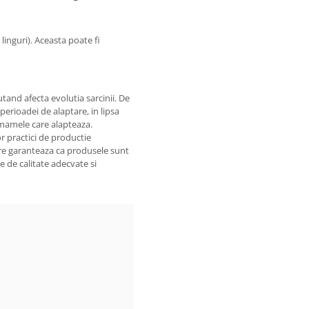
inguri). Aceasta poate fi
tand afecta evolutia sarcinii. De
erioadei de alaptare, in lipsa
 mamele care alapteaza.
r practici de productie
are garanteaza ca produsele sunt
 de calitate adecvate si