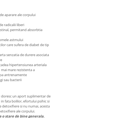
 de aparare ale corpului
 radicalii liberi
testinal, permitand absorbtia
tomele astmului
ilor care sufera de diabet de tip
parta senzatia de durere asociata
re
cadea hipertensiunea arteriala
o mai mare rezistenta a
 dupa antrenamente
gi sau bacterii
i doresc un aport suplimentar de
 fata bolilor, efortului psihic si
de detoxifiere si nu numai, acesta
etoxifiere ale corpului.
 o stare de bine generala.