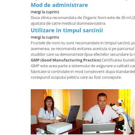
Mod de administrare
mergi la cuprins
Doza zilnica recomandata de Organic Noni este de 30 ml (2 l
ajustata de catre medicul dumneavoastra.
Utilizare in timpul sarcinii
mergi la cuprins
Fructele de noni nu sunt recomandate in timpul sarcinii, pu
asemenea, se recomanda evitarea acestuia si pe parcursul p
studiilor care sa demonstreze lipsa efectelor secundare la
GMP (Good Manufacturing Practice)
Certificarea bunelo
GMP este acea parte a sistemului de asigurare a calitatii c
fabricate si controlate in mod consecvent dupa standardele
corespund scopului pebtru care au fost concepute.