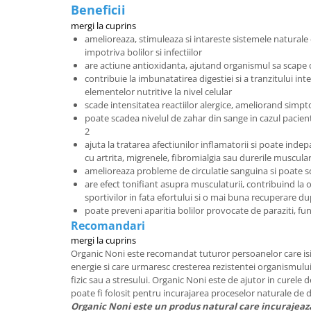
Beneficii
mergi la cuprins
amelioreaza, stimuleaza si intareste sistemele naturale
impotriva bolilor si infectiilor
are actiune antioxidanta, ajutand organismul sa scape de
contribuie la imbunatatirea digestiei si a tranzitului in
elementelor nutritive la nivel celular
scade intensitatea reactiilor alergice, ameliorand simp
poate scadea nivelul de zahar din sange in cazul pacient
2
ajuta la tratarea afectiunilor inflamatorii si poate inde
cu artrita, migrenele, fibromialgia sau durerile muscula
amelioreaza probleme de circulatie sanguina si poate s
are efect tonifiant asupra musculaturii, contribuind la 
sportivilor in fata efortului si o mai buna recuperare
poate preveni aparitia bolilor provocate de paraziti, fun
Recomandari
mergi la cuprins
Organic Noni este recomandat tuturor persoanelor care is
energie si care urmaresc cresterea rezistentei organismului in
fizic sau a stresului. Organic Noni este de ajutor in curele 
poate fi folosit pentru incurajarea proceselor naturale de d
Organic Noni este un produs natural care incurajeaza