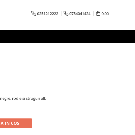
0251212222
0754041424
0,00
egre, rodie si struguri albi
A IN COS