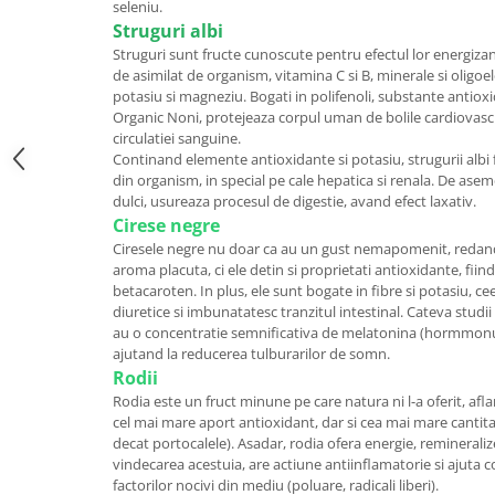
seleniu.
Struguri albi
Struguri sunt fructe cunoscute pentru efectul lor energiza
de asimilat de organism, vitamina C si B, minerale si oligoe
potasiu si magneziu. Bogati in polifenoli, substante antioxid
Organic Noni, protejeaza corpul uman de bolile cardiovasc
circulatiei sanguine.
Continand elemente antioxidante si potasiu, strugurii albi 
din organism, in special pe cale hepatica si renala. De ase
dulci, usureaza procesul de digestie, avand efect laxativ.
Cirese negre
Ciresele negre nu doar ca au un gust nemapomenit, redan
aroma placuta, ci ele detin si proprietati antioxidante, fii
betacaroten. In plus, ele sunt bogate in fibre si potasiu, c
diuretice si imbunatatesc tranzitul intestinal. Cateva stud
au o concentratie semnificativa de melatonina (hormmonul
ajutand la reducerea tulburarilor de somn.
Rodii
Rodia este un fruct minune pe care natura ni l-a oferit, afl
cel mai mare aport antioxidant, dar si cea mai mare cantit
decat portocalele). Asadar, rodia ofera energie, remineraliz
vindecarea acestuia, are actiune antiinflamatorie si ajuta 
factorilor nocivi din mediu (poluare, radicali liberi).