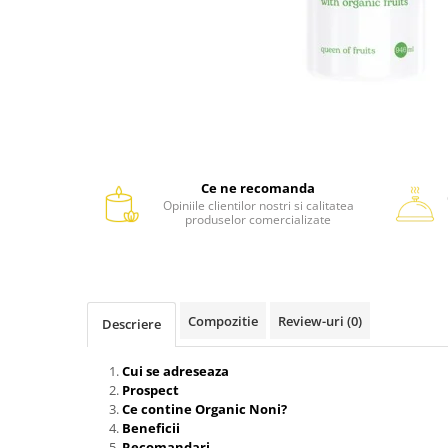
Ce ne recomanda
Opiniile clientilor nostri si calitatea
produselor comercializate
Compozitie
Review-uri
(0)
Descriere
Cui se adreseaza
Prospect
Ce contine Organic Noni?
Beneficii
Recomandari