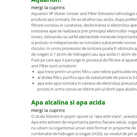
mergi la cuprins
Aquarion 9P Water Ionizer and Filter foloseste tehnologia 
produce apa ionizata, fie ea alcalina sau acida, dupa preferi
filtrare constau in curatarea, declorinarea si electroliza ap
Ionizarea apei se realizeaza prin principiul electrozilor negati
invers, retinandu-se astfel elementele minerale important
si potasiu si indepartandu-se totodata substantele nocive de 
clorului. In urma procesului de ionizare poate fi obtinuta 
de oxigen si 1 atom de hidrogen) sau apa acida (1 atom de
Pasii pe care apa ii parcurge in procesul de filtrare al apa
and Filter sunt urmatorii:
apa trece printr-un prim filtru care retine particulele i
al doilea filtru purifica apa de substantele de pana la 0.0
apa este apoi ionizata in camera de electroliza prevazuta 
proces in urma caruia se obtine pH-ul dorit (apa alcalin
Apa alcalina si apa acida
mergi la cuprins
O zicala folosita in popor spune ca "apa este viata", aceast
Apa este extrem de importanta pentru fiecare celula, organ
nu uitam ca organismul uman este format in proportie de 
combinatie de hidrogen si oxigen (H20), iar nivelul de pH al