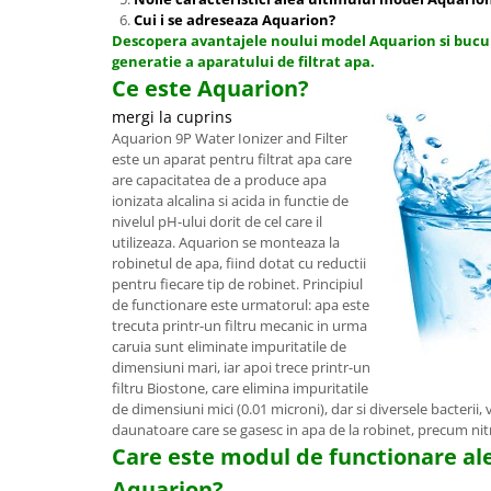
Cui i se adreseaza Aquarion?
Descopera avantajele noului model Aquarion si bucu
generatie a aparatului de filtrat apa.
Ce este Aquarion?
mergi la cuprins
Aquarion 9P Water Ionizer and Filter
este un aparat pentru filtrat apa care
are capacitatea de a produce apa
ionizata alcalina si acida in functie de
nivelul pH-ului dorit de cel care il
utilizeaza. Aquarion se monteaza la
robinetul de apa, fiind dotat cu reductii
pentru fiecare tip de robinet. Principiul
de functionare este urmatorul: apa este
trecuta printr-un filtru mecanic in urma
caruia sunt eliminate impuritatile de
dimensiuni mari, iar apoi trece printr-un
filtru Biostone, care elimina impuritatile
de dimensiuni mici (0.01 microni), dar si diversele bacterii,
daunatoare care se gasesc in apa de la robinet, precum nitrit
Care este modul de functionare al
Aquarion?