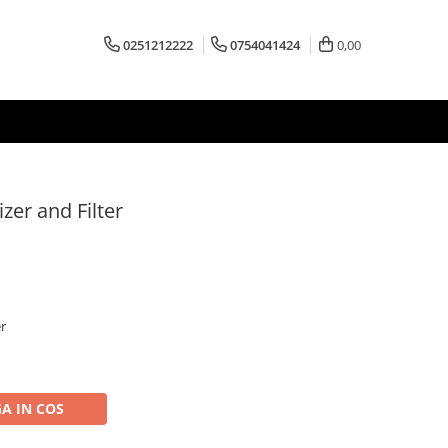
0251212222
0754041424
0,00
zer and Filter
er
A IN COS