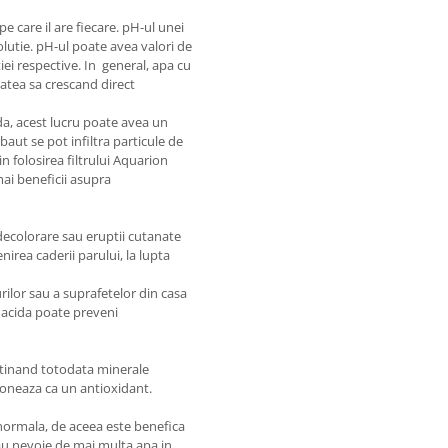
pe care il are fiecare. pH-ul unei
olutie. pH-ul poate avea valori de
tiei respective. In general, apa cu
tatea sa crescand direct
da, acest lucru poate avea un
baut se pot infiltra particule de
n folosirea filtrului Aquarion
ai beneficii asupra
 decolorare sau eruptii cutanate
nirea caderii parului, la lupta
rilor sau a suprafetelor din casa
a acida poate preveni
ntinand totodata minerale
tioneaza ca un antioxidant.
normala, de aceea este benefica
 au nevoie de mai multa apa in