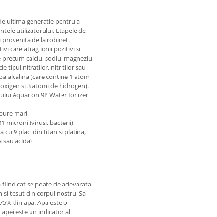
de ultima generatie pentru a
ntele utilizatorului. Etapele de
ei provenita de la robinet.
vi care atrag ionii pozitivi si
e precum calciu, sodiu, magneziu
tipul nitratilor, nitritilor sau
apa alcalina (care contine 1 atom
 oxigen si 3 atomi de hidrogen).
ratului Aquarion 9P Water Ionizer
mpure mari
1 microni (virusi, bacterii)
cu 9 placi din titan si platina,
a sau acida)
a fiind cat se poate de adevarata.
 si tesut din corpul nostru. Sa
75% din apa. Apa este o
 apei este un indicator al