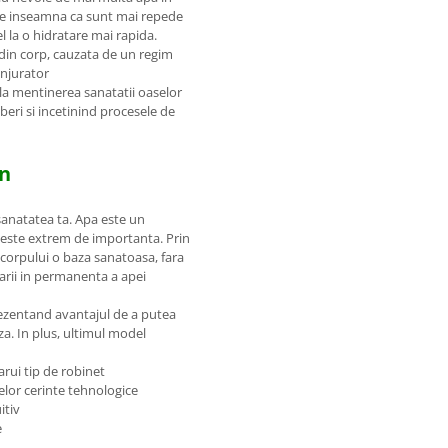
 ce inseamna ca sunt mai repede
l la o hidratare mai rapida.
i din corp, cauzata de un regim
onjurator
la mentinerea sanatatii oaselor
iberi si incetinind procesele de
on
 sanatatea ta. Apa este un
a este extrem de importanta. Prin
 corpului o baza sanatoasa, fara
arii in permanenta a apei
prezentand avantajul de a putea
aza. In plus, ultimul model
arui tip de robinet
melor cerinte tehnologice
itiv
e