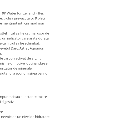
n 9P Water Ionizer and Filter,
ectroliza prevazuta cu 9 placi
 este mentinut intr-un mod mai
tfel incat sa fie cat mai usor de
cu un indicator care arata durata
 ca filtrul sa fie schimbat.
evetul Darc. Astfel, Aquarion
e.
de carbon activat de argint
ganismelor nocive, obtinandu-se
punzator de minerale.
 ajutand la economisirea banilor
impuritati sau substante toxice
 digestiv
re
u nevoie de un nivel de hidratare