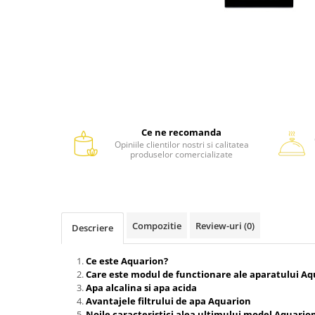
Ce ne recomanda
Opiniile clientilor nostri si calitatea
produselor comercializate
Compozitie
Review-uri
(0)
Descriere
Ce este Aquarion?
Care este modul de functionare ale aparatului Aq
Apa alcalina si apa acida
Avantajele filtrului de apa Aquarion
Noile caracteristici alea ultimului model Aquario