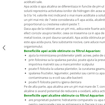
aciditatii sale.
Apa acida si apa alcalina se diferentiaza in functie de pH-ul 
solutii reprezinta activitatea ionilor de hidrogen din acea s
la 0 la 14, valorile mici indicand o mai mare aciditate a solu
un pH mai mic de 7 este considerata a fi apa acida, alcalini
proportional cu cresterea valorii peste 7.
Daca apa de la robinet are un pH mic, adica este foarte aci
efect coroziv asupra tevilor, ceea ce inseamna ca in apa de 
metal toxice, ce pot dauna sanatatii. Apa acida obtinuta pri
este apa acida pura, fara substante nocive, care aduce num
organismului.
Beneficiile apei acide obtinute cu filtrul Aquarion:
ajuta la minimizarea problemelor pielii: acnee, pete de
prin folosirea sa la spalarea parului, poate ajuta la preve
impotriva matretii sau a mancarimilor scalpului
poate fi folosita la udarea plantelor, la curatarea geamu
spalarea fructelor, legumelor, pestelui sau carnii cu ap
contaminarea cu e-coli sau alte bacterii
poate fi folosita pentru igiena dentara
Pe de alta parte, apa alcalina are un pH mai mare de 7, co
alcaline si avand potential de reducere a oxidarii, adica ac
Beneficiile apei alcaline obtinute cu filtrul Aquarion
are proprietati puternic hidratante comparativ cu apa 
pentru persoanele care se antreneaza in fiecare zi sau