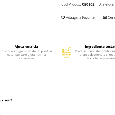
Cod Produs:
CE0102
Ai nevoie 
Adauga la Favorite
Cere 
Ajuta nutritia
Ingrediente testa
Calivita are o gama vasta de produse
Produsele noastre contin in
naturiste care ajuta nutritia
atent selectionate si tes
sanatoasa
forurile competent
uarion?
n