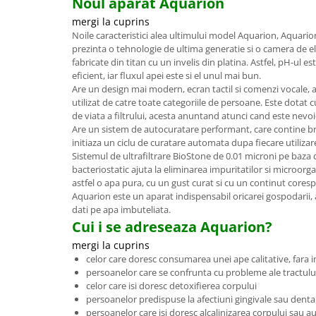
Noul aparat Aquarion
mergi la cuprins
Noile caracteristici alea ultimului model Aquarion, Aquario
prezinta o tehnologie de ultima generatie si o camera de el
fabricate din titan cu un invelis din platina. Astfel, pH-ul
eficient, iar fluxul apei este si el unul mai bun.
Are un design mai modern, ecran tactil si comenzi vocale, as
utilizat de catre toate categoriile de persoane. Este dotat 
de viata a filtrului, acesta anuntand atunci cand este nevoie
Are un sistem de autocuratare performant, care contine br
initiaza un ciclu de curatare automata dupa fiecare utilizar
Sistemul de ultrafiltrare BioStone de 0.01 microni pe baza 
bacteriostatic ajuta la eliminarea impuritatilor si microor
astfel o apa pura, cu un gust curat si cu un continut cores
Aquarion este un aparat indispensabil oricarei gospodarii,
dati pe apa imbuteliata.
Cui i se adreseaza Aquarion?
mergi la cuprins
celor care doresc consumarea unei ape calitative, fara 
persoanelor care se confrunta cu probleme ale tractului
celor care isi doresc detoxifierea corpului
persoanelor predispuse la afectiuni gingivale sau denta
persoanelor care isi doresc alcalinizarea corpului sau a