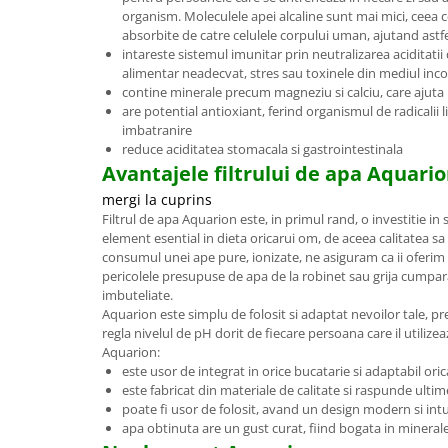
organism. Moleculele apei alcaline sunt mai mici, ceea
absorbite de catre celulele corpului uman, ajutand astfe
intareste sistemul imunitar prin neutralizarea aciditati
alimentar neadecvat, stres sau toxinele din mediul inc
contine minerale precum magneziu si calciu, care ajuta 
are potential antioxiant, ferind organismul de radicalii l
imbatranire
reduce aciditatea stomacala si gastrointestinala
Avantajele filtrului de apa Aquari
mergi la cuprins
Filtrul de apa Aquarion este, in primul rand, o investitie in
element esential in dieta oricarui om, de aceea calitatea s
consumul unei ape pure, ionizate, ne asiguram ca ii oferim
pericolele presupuse de apa de la robinet sau grija cumpar
imbuteliate.
Aquarion este simplu de folosit si adaptat nevoilor tale, 
regla nivelul de pH dorit de fiecare persoana care il utilize
Aquarion:
este usor de integrat in orice bucatarie si adaptabil oric
este fabricat din materiale de calitate si raspunde ulti
poate fi usor de folosit, avand un design modern si intu
apa obtinuta are un gust curat, fiind bogata in mineral