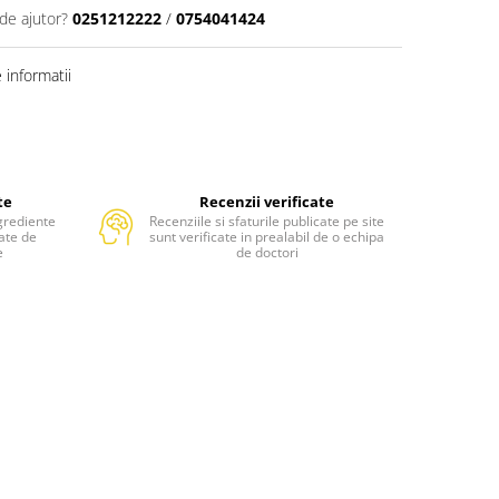
de ajutor?
0251212222
/
0754041424
informatii
te
Recenzii verificate
grediente
Recenziile si sfaturile publicate pe site
tate de
sunt verificate in prealabil de o echipa
e
de doctori