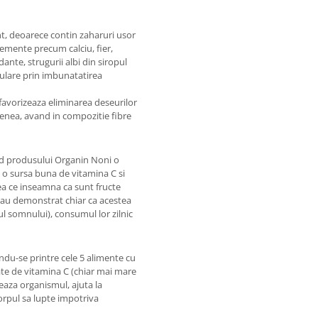
nt, deoarece contin zaharuri usor
lemente precum calciu, fier,
ante, strugurii albi din siropul
ulare prin imbunatatirea
favorizeaza eliminarea deseurilor
menea, avand in compozitie fibre
d produsului Organin Noni o
nd o sursa buna de vitamina C si
eea ce inseamna ca sunt fructe
ii au demonstrat chiar ca acestea
 somnului), consumul lor zilnic
andu-se printre cele 5 alimente cu
ate de vitamina C (chiar mai mare
eaza organismul, ajuta la
corpul sa lupte impotriva