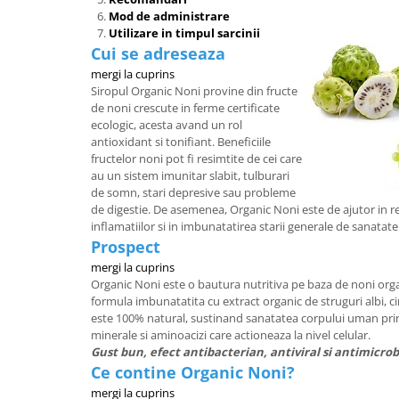
Mod de administrare
Utilizare in timpul sarcinii
Cui se adreseaza
mergi la cuprins
Siropul Organic Noni provine din fructe
de noni crescute in ferme certificate
ecologic, acesta avand un rol
antioxidant si tonifiant. Beneficiile
fructelor noni pot fi resimtite de cei care
au un sistem imunitar slabit, tulburari
de somn, stari depresive sau probleme
de digestie. De asemenea, Organic Noni este de ajutor in 
inflamatiilor si in imbunatatirea starii generale de sanatate
Prospect
mergi la cuprins
Organic Noni este o bautura nutritiva pe baza de noni organ
formula imbunatatita cu extract organic de struguri albi, ci
este 100% natural, sustinand sanatatea corpului uman prin
minerale si aminoacizi care actioneaza la nivel celular.
Gust bun, efect antibacterian, antiviral si antimicrob
Ce contine Organic Noni?
mergi la cuprins