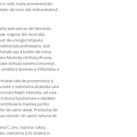
e si rodii, toate provenind din
ctelor de noni, dar imbunatatind
Vita este extras din Morinda
ae, originar din Australia,
ibuit de-a lungul timpului
traditionala polineziana, atat
teriale sau a bolilor de inima.
lui Morinda citrifolia (frunze,
poate stimula sistemul imunitar,
, ameliora durerea si inflamatia si
tratiei sale de proxeronina si
 este o substanta alcaloida care
ctorului Ralph Heinicke, cel care
 in buna functionare a celulelor
ontribuie la marirea porilor
ilor de catre celule. Productia de
sau obositi. Un aport natural de
a C, zinc, niacina, calciu,
ten, coenzima q10, luteina si