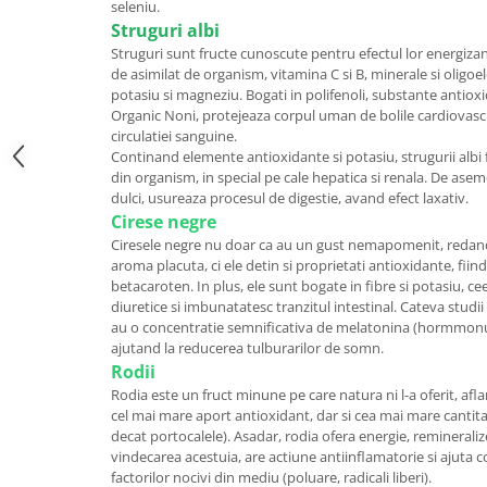
seleniu.
Struguri albi
Struguri sunt fructe cunoscute pentru efectul lor energiza
de asimilat de organism, vitamina C si B, minerale si oligoe
potasiu si magneziu. Bogati in polifenoli, substante antioxid
Organic Noni, protejeaza corpul uman de bolile cardiovasc
circulatiei sanguine.
Continand elemente antioxidante si potasiu, strugurii albi 
din organism, in special pe cale hepatica si renala. De ase
dulci, usureaza procesul de digestie, avand efect laxativ.
Cirese negre
Ciresele negre nu doar ca au un gust nemapomenit, redan
aroma placuta, ci ele detin si proprietati antioxidante, fii
betacaroten. In plus, ele sunt bogate in fibre si potasiu, c
diuretice si imbunatatesc tranzitul intestinal. Cateva stud
au o concentratie semnificativa de melatonina (hormmonul
ajutand la reducerea tulburarilor de somn.
Rodii
Rodia este un fruct minune pe care natura ni l-a oferit, afl
cel mai mare aport antioxidant, dar si cea mai mare cantit
decat portocalele). Asadar, rodia ofera energie, remineraliz
vindecarea acestuia, are actiune antiinflamatorie si ajuta 
factorilor nocivi din mediu (poluare, radicali liberi).