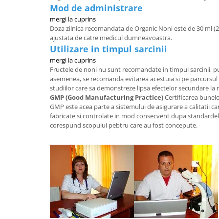
Mod de administrare
mergi la cuprins
Doza zilnica recomandata de Organic Noni este de 30 ml (2 l
ajustata de catre medicul dumneavoastra.
Utilizare in timpul sarcinii
mergi la cuprins
Fructele de noni nu sunt recomandate in timpul sarcinii, pu
asemenea, se recomanda evitarea acestuia si pe parcursul p
studiilor care sa demonstreze lipsa efectelor secundare la
GMP (Good Manufacturing Practice)
Certificarea bunelo
GMP este acea parte a sistemului de asigurare a calitatii c
fabricate si controlate in mod consecvent dupa standardele
corespund scopului pebtru care au fost concepute.