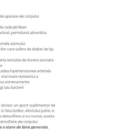
 de aparare ale corpului
 radicalii liberi
testinal, permitand absorbtia
tomele astmului
ilor care sufera de diabet de tip
parta senzatia de durere asociata
re
cadea hipertensiunea arteriala
o mai mare rezistenta a
 dupa antrenamente
gi sau bacterii
i doresc un aport suplimentar de
 fata bolilor, efortului psihic si
de detoxifiere si nu numai, acesta
etoxifiere ale corpului.
 o stare de bine generala.