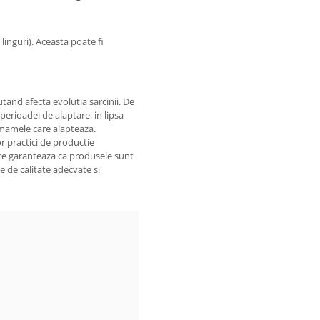
inguri). Aceasta poate fi
tand afecta evolutia sarcinii. De
erioadei de alaptare, in lipsa
 mamele care alapteaza.
r practici de productie
are garanteaza ca produsele sunt
 de calitate adecvate si