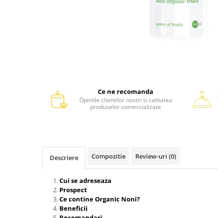
Ce ne recomanda
Opiniile clientilor nostri si calitatea
produselor comercializate
Compozitie
Review-uri
(0)
Descriere
Cui se adreseaza
Prospect
Ce contine Organic Noni?
Beneficii
Recomandari