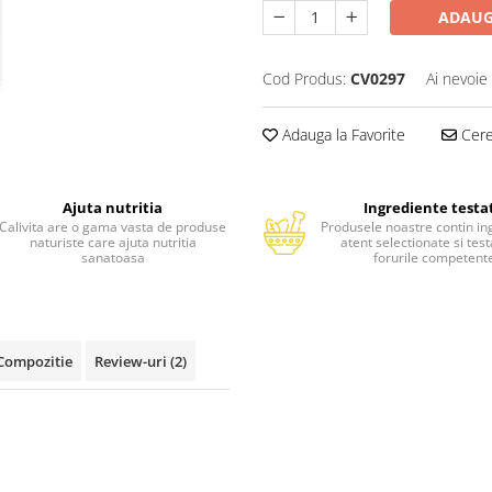
ADAUG
Cod Produs:
CV0297
Ai nevoie
Adauga la Favorite
Cere 
Ajuta nutritia
Ingrediente testa
Calivita are o gama vasta de produse
Produsele noastre contin in
naturiste care ajuta nutritia
atent selectionate si tes
sanatoasa
forurile competent
Compozitie
Review-uri
(2)