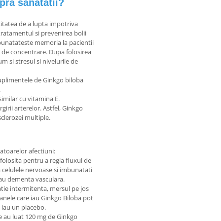
pra sanatatii?
itatea de a lupta impotriva
tratamentul si prevenirea bolii
mbunatateste memoria la pacientii
 de concentrare. Dupa folosirea
 si stresul si nivelurile de
Suplimentele de Ginkgo biloba
.
imilar cu vitamina E.
irii arterelor. Astfel, Ginkgo
sclerozei multiple.
toarelor afectiuni:
l folosita pentru a regla fluxul de
a celulele nervoase si imbunatati
sau dementa vasculara.
tie intermitenta, mersul pe jos
oanele care iau Ginkgo Biloba pot
 iau un placebo.
re au luat 120 mg de Ginkgo