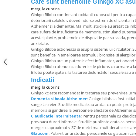
Care sunt beneficiile Ginkgo XC asu
mergi la cuprins
Ginkgo Biloba contine antioxidanti cunoscuti pentru capac
deteriorarii celulelor, dovedindu-se extrem de eficienta in 
Alzheimer si a dementei. Mai mult, studiile au aratat ca i
care sufera de insuficienta de memorie, stimuland puterea
acestei plante, problemele de dispozitie par sa scada, precum
anxietate.
Ginkgo Biloba actioneaza si asupra sistemului circulator. 
sunt benefice in amelioarea astmului, bronsitei si alergiilor
Ginkgo Biloba are un puternic efect inflamator, actionand s
Ginkgo Biloba atenueaza durerile de piciore, ca urmare a larg
Biloba poate ajuta si la tratarea disfunctiilor sexuale sau a 
Indicatii
mergi la cuprins
Ginkgo xc este recomandat in tratarea sau prevenirea urma
Dementa si boala Alzheimer
: Ginkgo biloba a fost initia
sange la creier. Studiile medicale au aratat ca poate protej
memoria si gandirea la persoanele afectate de Alzheimer 
Claudicatie intermitenta
: Pentru persoanele cu claudica
provoaca dureri infernale. Studiile publicate arata ca pers
merge cu aproximativ 37 de metri mai mult decat cele care
Glaucom
: Potrivit unui studiu, persoanele cu glaucom ca