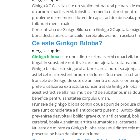
Ginkgo XC Calivita este un supliment natural pe baza de ex
un arbore foarte vechi, folosit ca remediu naturist pentru t
probleme de memorie, dureri de cap, stari de oboseala, pr
tulburari menstruale.
Concentratia de Ginkgo Biloba din Ginkgo XC ajuta la oxigen
buna desfasurare a functiilor cerebrale, avand in acelasi t
Ce este Ginkgo Biloba?
mergi la cuprins
Ginkgo biloba
este unul dintre cei mai vechi copaci vii, iar
bogat in substante nutritive care pot ajuta la tratarea mult
Ginkgo biloba este singurul arbore care a putut sa ajunga l
astfel cel mai rezistent arbore din lume. Desi medicina tra
frunzele de Ginkgo de sute de ani pentru efectele lor ter
prefera utilizarea extractului concentrat de Ginkgo Biloba, 
acest extract se afla mai mult de 40 de substante, insa dou
benefice pentru sanatatea corpului uman.
Frunzele de ginkgo biloba contin doua tipuri de produse ch
care sunt considerate a fi antioxidanti puternici. Antioxida
prevenirea dezvoltarii bolilor grave cum ar fi cancerul, boli
cerebral, boala Alzheimer, artrita reumatoida si cataracta.
Nu este de mirare ca Ginkgo biloba este unul dintre cele
prescrise pe baza de plante din lume.