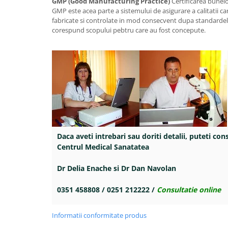
GMP (Good Manufacturing Practice)
Certificarea bunelo
GMP este acea parte a sistemului de asigurare a calitatii c
fabricate si controlate in mod consecvent dupa standardele
corespund scopului pebtru care au fost concepute.
Daca aveti intrebari sau doriti detalii, puteti con
Centrul Medical Sanatatea
Dr Delia Enache si Dr Dan Navolan
0351 458808 / 0251 212222 /
Consultatie online
Informatii conformitate produs