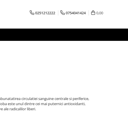
0251212222
0754041424
0,00
bunatatirea circulatiei sanguine centrale si periferice,
ba este unul dintre cei mai puternici antioxidanti,
 ale radicalilor liberi.