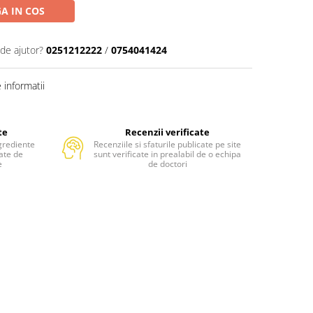
A IN COS
 de ajutor?
0251212222
/
0754041424
informatii
te
Recenzii verificate
grediente
Recenziile si sfaturile publicate pe site
tate de
sunt verificate in prealabil de o echipa
e
de doctori