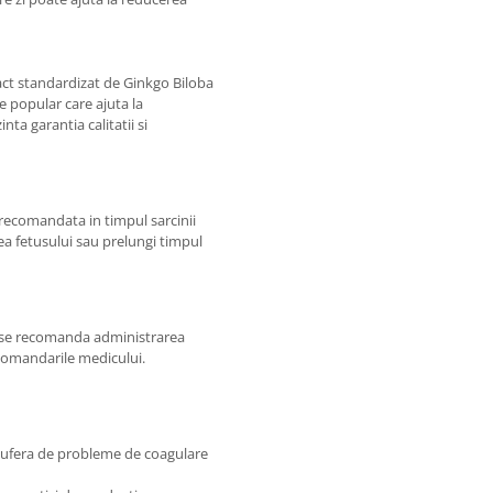
ct standardizat de Ginkgo Biloba
e popular care ajuta la
ta garantia calitatii si
recomandata in timpul sarcinii
ea fetusului sau prelungi timpul
, se recomanda administrarea
ecomandarile medicului.
sufera de probleme de coagulare