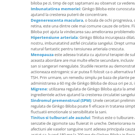
biloba pe zi, timp de opt saptamani au observat ca vederea
Imbunatatirea memoriei
: Ginkgo Biloba este cunoscuta 
ajutand la cresterea puterii de concentrare.
Degenerescenta maculara
, o boala de ochi progresiva,
retina, este una dintre cele mai comune cauze de orbire. F
Biloba pot ajuta la vindecarea sau ameliorarea problemelor
Hipertensiune arteriala
: Ginkgo Biloba incurajeaza dila
nostru, imbunatatind astfel circulatia sangelui. Drept ur
natural fantastic pentru tensiunea arteriala crescuta.
Menopauza
este adesea tratata cu ajutorul terapiei de s
aceasta abordare are mai multe efecte secundare, inclusiv o
san si sangerari neregulate. Studiile recente au demonstra
actioneaza estrogenic si ar putea fi folosit ca o alternativ
TSH. Prin urmare, un remediu simplu pe baza de plante 
administrarea a 60 mg de Ginkgo Biloba de doua ori pe zi, 
Migrene
: utilizarea regulata de Ginkgo Biloba ajuta la ame
ingredientele active ajutand la cresterea circulatiei sangelui
Sindromul premenstrual (SPM)
: Unele cercetari prelimin
regulata de Ginkgo Biloba poate fi eficace in tratarea sim
fluctuatii emotionale si sensibilitate la sani.
Tinitus si tulburari ale auzului
: Tinitus este o tulburar
senzatie de zgomote sau fluierat in ureche. Deteriorarea n
afectiuni ale vaselor sanguine sunt adesea principala cauza a
aratat ca, luand 180 mg la 200 mg de Ginkgo Biloba in fieca