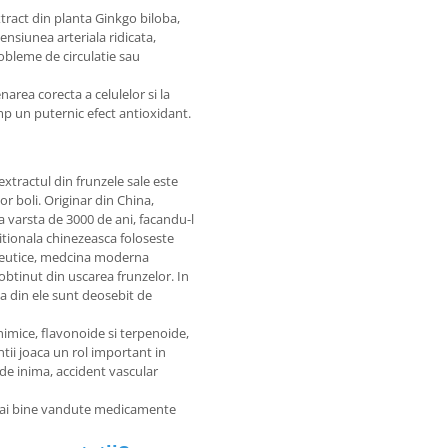
tract din planta Ginkgo biloba,
ensiunea arteriala ridicata,
obleme de circulatie sau
area corecta a celulelor si la
imp un puternic efect antioxidant.
 extractul din frunzele sale este
or boli. Originar din China,
a varsta de 3000 de ani, facandu-l
ditionala chinezeasca foloseste
apeutice, medcina moderna
obtinut din uscarea frunzelor. In
a din ele sunt deosebit de
imice, flavonoide si terpenoide,
ntii joaca un rol important in
 de inima, accident vascular
 mai bine vandute medicamente