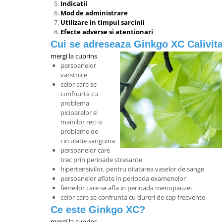
Indicatii
Mod de administrare
Utilizare in timpul sarcinii
Efecte adverse si atentionari
Cui se adreseaza Ginkgo XC Calivit
mergi la cuprins
persoanelor
varstnice
celor care se
confrunta cu
problema
picioarelor si
mainilor reci si
probleme de
circulatie sanguina
persoanelor care
trec prin perioade stresante
hipertensivilor, pentru dilatarea vaselor de sange
persoanelor aflate in perioada examenelor
femeilor care se afla in perioada menopauzei
celor care se confrunta cu dureri de cap frecvente
Ce este Ginkgo XC?
mergi la cuprins