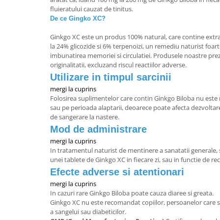
fluieratului cauzat de tinitus.
De ce Gingko XC?
Ginkgo XC este un produs 100% natural, care contine extra
la 24% glicozide si 6% terpenoizi, un remediu naturist foart
imbunatirea memoriei si circulatiei. Produsele noastre prezin
originalitatii, excluzand riscul reactiilor adverse.
Utilizare in timpul sarcinii
mergi la cuprins
Folosirea suplimentelor care contin Ginkgo Biloba nu este 
sau pe perioada alaptarii, deoarece poate afecta dezvoltar
de sangerare la nastere.
Mod de administrare
mergi la cuprins
In tratamentul naturist de mentinere a sanatatii generale
unei tablete de Ginkgo XC in fiecare zi, sau in functie de r
Efecte adverse si atentionari
mergi la cuprins
In cazuri rare Ginkgo Biloba poate cauza diaree si greata.
Ginkgo XC nu este recomandat copiilor, persoanelor care 
a sangelui sau diabeticilor.