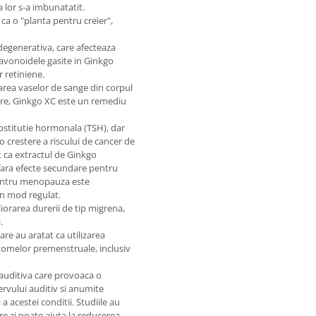
 lor s-a imbunatatit.
ca o "planta pentru creier",
 degenerativa, care afecteaza
lavonoidele gasite in Ginkgo
 retiniene.
tarea vaselor de sange din corpul
mare, Ginkgo XC este un remediu
ubstitutie hormonala (TSH), dar
 crestere a riscului de cancer de
t ca extractul de Ginkgo
a fara efecte secundare pentru
pentru menopauza este
in mod regulat.
liorarea durerii de tip migrena,
.
are au aratat ca utilizarea
ptomelor premenstruale, inclusiv
e auditiva care provoaca o
ervului auditiv si anumite
 acestei conditii. Studiile au
re zi poate ajuta la reducerea