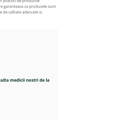
r practici de productie
are garanteaza ca produsele sunt
 de calitate adecvate si
sulta medicii nostri de la