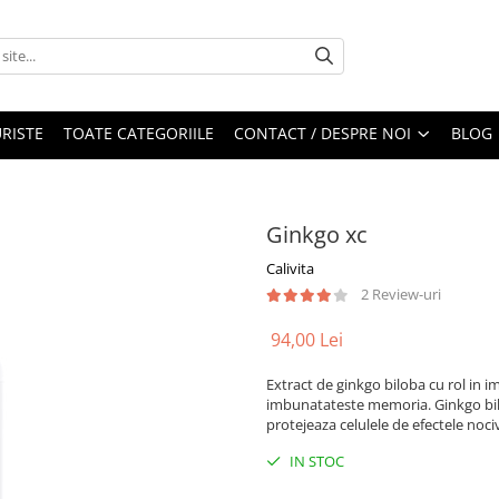
RISTE
TOATE CATEGORIILE
CONTACT / DESPRE NOI
BLOG
Ginkgo xc
Calivita
2 Review-uri
94,00 Lei
Extract de ginkgo biloba cu rol in im
imbunatateste memoria. Ginkgo bilo
protejeaza celulele de efectele nocive
IN STOC