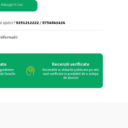
Adauga in cos
de ajutor?
0251212222
/
0754041424
informatii
tate
Recenzii verificate
ngrediente
Recenziile si sfaturile publicate pe site
de forurile
sunt verificate in prealabil de o echipa
de doctori