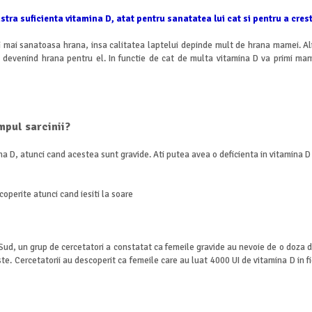
stra suficienta vitamina D, atat pentru sanatatea lui cat si pentru a cre
 si mai sanatoasa hrana, insa calitatea laptelui depinde mult de hrana mamei. 
n, devenind hrana pentru el. In functie de cat de multa vitamina D va primi m
mpul sarcinii?
na D, atunci cand acestea sunt gravide. Ati putea avea o deficienta in vitamina D
coperite atunci cand iesiti la soare
 Sud, un grup de cercetatori a constatat ca femeile gravide au nevoie de o doza de
ste. Cercetatorii au descoperit ca femeile care au luat 4000 UI de vitamina D in f