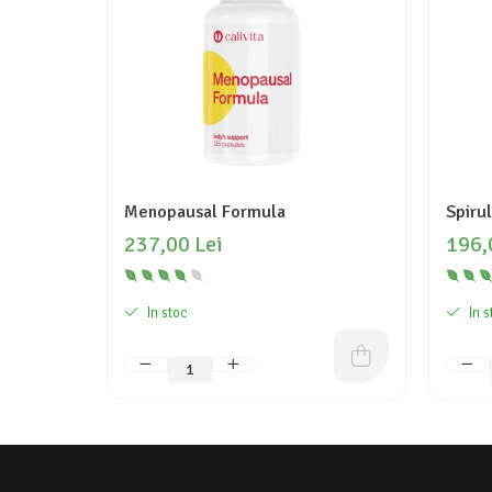
Menopausal Formula
Spiru
237,00 Lei
196,
In stoc
In s