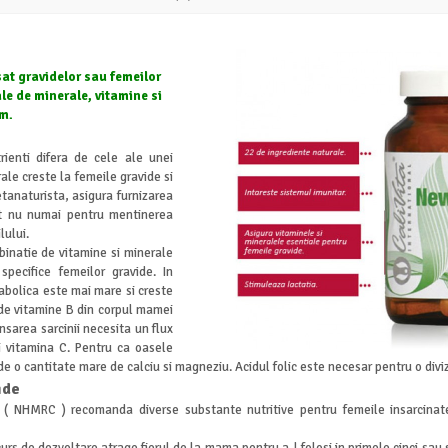
at gravidelor sau femeilor
le de minerale, vitamine si
m.
rienti difera de ce
le ale unei
le creste la femeile gravide si
etanaturista, asigura furnizarea
nt nu numai pentru mentinerea
lului.
inatie de vitamine si minerale
specifice femeilor gravide. In
abolica este mai mare si creste
de vitamine B din corpul mamei
sarea sarcinii necesita un flux
si vitamina C. Pentru ca oasele
 o cantitate mare de calciu si magneziu. Acidul folic este necesar pentru o divi
ide
a ( NHMRC ) recomanda diverse substante nutritive pentru femeile insarcinat