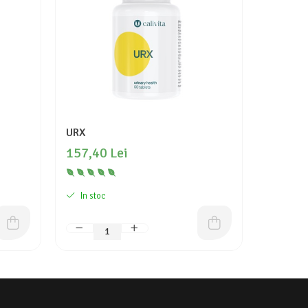
URX
Beauty 
157,40 Lei
159,60
In stoc
In stoc