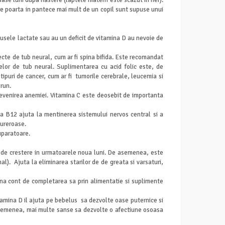
 sase luni dupa nastere (laptele matern este scazut in fier).
care poarta in pantece mai mult de un copil sunt supuse unui
odusele lactate sau au un deficit de vitamina D au nevoie de
te de tub neural, cum ar fi spina bifida. Este recomandat
telor de tub neural. Suplimentarea cu acid folic este, de
ipuri de cancer, cum ar fi tumorile cerebrale, leucemia si
run.
revenirea anemiei. Vitamina C este deosebit de importanta
ina B12 ajuta la mentinerea sistemului nervos central si a
 dureroase.
uparatoare.
ade de crestere in urmatoarele noua luni. De asemenea, este
l). Ajuta la eliminarea starilor de de greata si varsaturi,
 tina cont de completarea sa prin alimentatie si suplimente
Vitamina D il ajuta pe bebelus sa dezvolte oase puternice si
e asemenea, mai multe sanse sa dezvolte o afectiune osoasa