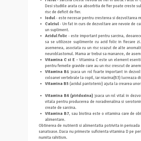
Fierul
- sarcina creste nevoia de fier in dieta. Fatul i
Desi studiile arata ca absorbtia de fier poate creste s
risc de deficit de fier.
Iodul
- este necesar pentru cresterea si dezvoltarea m
Calciul
- Un fat in curs de dezvoltare are nevoie de ca
un supliment.
Acidul folic
- este important pentru sarcina, deoarec
sa se utilizeze suplimente cu acid folic in fiecare z
asemenea, asociata cu un risc scazut de alte anomalii 
neuroblastomul. Mama ar trebui sa manance, de asemene
Vitamina C si E -
Vitamina C este un element esentia
pentru femeile gravide care au un risc crescut de anemi
Vitamina B1
joaca un rol foarte important in dezvolt
coloanei vertebrale la copil, iar niacina(B3) lucreaza 
Vitamina B5
(acidul pantotenic) ajuta la crearea unor
Vitamina B6
(piridoxina)
joaca un rol vital in dezvo
vitala pentru producerea de noradrenalina si serotonin
create de sarcina.
Vitamina B7
, sau biotina este o vitamina care de obi
alimentare.
Obtinerea de nutrienti si alimentatia potrivita in perioada
sanatoase. Daca nu primeste suficienta vitamina D pe peri
numita rahitism.