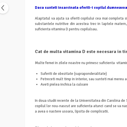
Daca sunteti insarcinata oferiti-i copilul dumneavoa
Alaptatul va ajuta sa oferiti copilului cea mai completa
substantele nutritive din acestea trec in laptele mater
suficienta vitamina D pentru copilulsau.
Cat de multa vitamina D este necesara in ti
Multe femei in zilele noastre nu primesc suficienta vitami
Suferiti de obezitate (supraponderalitate)
Petreceti mult timp in interior, sau sunteti mai mereu a
Aveti pielea inchisa la culoare
In doua studii recente de la Universitatea din Carolina de
copilul lor nou-nascut are suficienta atunci cand se va na
a avea o nastere usoara, lipsita de complicatii.