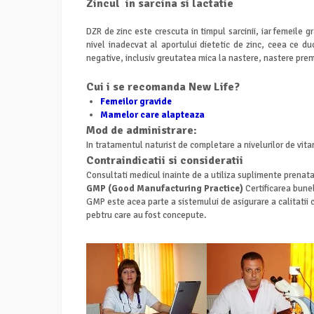
Zincul in sarcina si lactatie
DZR de zinc este crescuta in timpul sarcinii, iar femeile 
nivel inadecvat al aportului dietetic de zinc, ceea ce duc
negative, inclusiv greutatea mica la nastere, nastere prem
Cui i se recomanda New Life?
Femeilor gravide
Mamelor care alapteaza
Mod de administrare:
In tratamentul naturist de completare a nivelurilor de vit
Contraindicatii si consideratii
Consultati medicul inainte de a utiliza suplimente prenat
GMP (Good Manufacturing Practice)
Certificarea bunel
GMP este acea parte a sistemului de asigurare a calitatii
pebtru care au fost concepute.