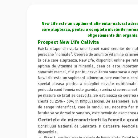
New Life este un supliment alimentar natural adres
care alapteaza, pentru a completa nivelurile norma
oligoelemente din organis
Prospect New Life Calivita
Exista etape din viata unei femei cand cererile de nut
persoane "normale". Cererea de anumite vitamine si minera
la cele care alapteaza. New Life, disponibil online pe ret
optima de vitamine si minerale, ceea ce este importa
sanatatii mamei, ci si pentru dezvoltarea sanatoasa a copi
New Life este un supliment alimentar care contine o comb
special aleasa pentru a indeplini nevoile nutritionale 
perioada cand femeia este gravida, sarcina si cererea met
pe masura ce fatul se dezvolta. Se estimeaza ca cererea 
creste cu 25% - 30% in timpul sarcinii. De asemenea, avan
de sange intensificat, care la randul sau necesita fier 
fatului sa se dezvolte sanatos, este nevoie de asemenea de
Cerintele de micronutrienti la femeile grav
Consiliului National de Sanatate si Cercetare Medical
disponibile.