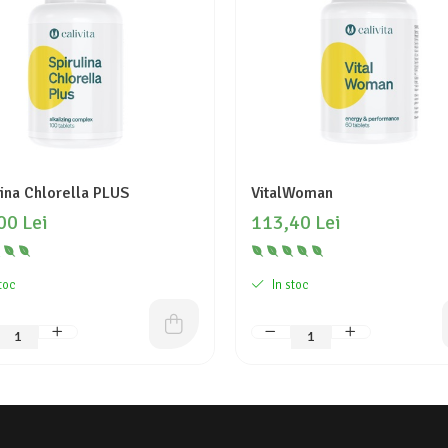
lina Chlorella PLUS
VitalWoman
00 Lei
113,40 Lei
toc
In stoc