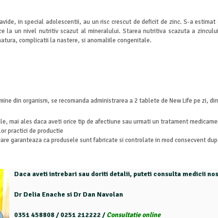
gravide, in special adolescentii, au un risc crescut de deficit de zinc. S-a estim
e la un nivel nutritiv scazut al mineralului. Starea nutritiva scazuta a zincului
atura, complicatii la nastere, si anomaliile congenitale.
amine din organism, se recomanda administrarea a 2 tablete de New Life pe zi, dim
ale, mai ales daca aveti orice tip de afectiune sau urmati un tratament medicame
or practici de productie
 care garanteaza ca produsele sunt fabricate si controlate in mod consecvent du
Daca aveti intrebari sau doriti detalii, puteti consulta medicii n
Dr Delia Enache si Dr Dan Navolan
0351 458808 / 0251 212222 /
Consultatie online