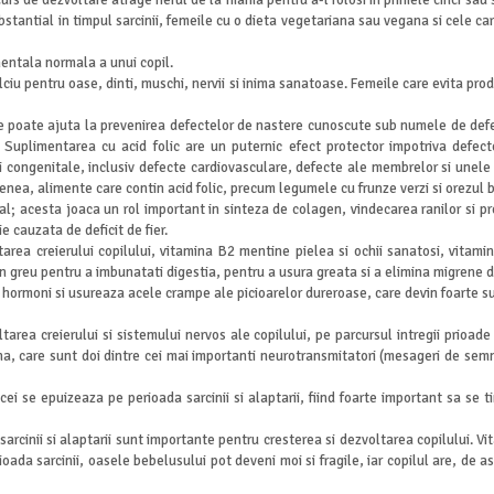
n curs de dezvoltare atrage fierul de la mama pentru a-l folosi in primele cinci sau
ubstantial in timpul sarcinii, femeile cu o dieta vegetariana sau vegana si cele 
entala normala a unui copil.
lciu pentru oase, dinti, muschi, nervii si inima sanatoase. Femeile care evita pr
e poate ajuta la prevenirea defectelor de nastere cunoscute sub numele de defec
i. Suplimentarea cu acid folic are un puternic efect protector impotriva defec
congenitale, inclusiv defecte cardiovasculare, defecte ale membrelor si unele t
a, alimente care contin acid folic, precum legumele cu frunze verzi si orezul b
l; acesta joaca un rol important in sinteza de colagen, vindecarea ranilor si p
e cauzata de deficit de fier.
area creierului copilului, vitamina B2 mentine pielea si ochii sanatosi, vitam
din greu pentru a imbunatati digestia, pentru a usura greata si a elimina migrene
 hormoni si usureaza acele crampe ale picioarelor dureroase, care devin foarte s
ltarea creierului si sistemului nervos ale copilului, pe parcursul intregii prio
a, care sunt doi dintre cei mai importanti neurotransmitatori (mesageri de semna
cei se epuizeaza pe perioada sarcinii si alaptarii, fiind foarte important sa se
 sarcinii si alaptarii sunt importante pentru cresterea si dezvoltarea copilului. 
oada sarcinii, oasele bebelusului pot deveni moi si fragile, iar copilul are, d