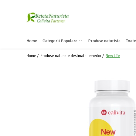
Categorii Populare
Contact / Despre Noi
Antivirale / Antigripale
Contact
Home
Categorii Populare
Produse naturiste
Toate
Antistress / Stare depresie
Despre noi
Pentru Digestie
Livrare
Home /
Produse naturiste destinate femeilor /
New Life
Slabit / Obezitate / Celulita
Vitamine / Multivitamine
Vitamine
Parfumuri