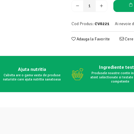
Cod Produs:
CV0221
Ai nevoie 
Adauga la Favorite
Cere 
Ingrediente tes
Ajuta nutritia
Produsele noastre contin i
Calivita are o gama vasta de produse
atent selectionate si testate 
naturiste care ajuta nutritia sanatoasa
competente