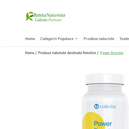
Categorii Populare
Contact / Despre Noi
Antivirale / Antigripale
Contact
Home
Categorii Populare
Produse naturiste
Toate
Antistress / Stare depresie
Despre noi
Pentru Digestie
Livrare
Home /
Produse naturiste destinate femeilor /
Power Booster
Slabit / Obezitate / Celulita
Vitamine / Multivitamine
Vitamine
Parfumuri