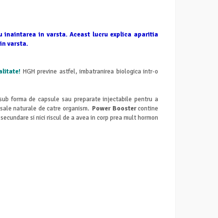
 inaintarea in varsta. Aceast lucru explica aparitia
in varsta.
alitate!
HGH previne astfel, imbatranirea biologica intr-o
 sub forma de capsule sau preparate injectabile pentru a
i sale naturale de catre organism.
Power Booster
contine
 secundare si nici riscul de a avea in corp prea mult hormon