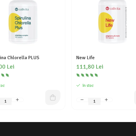
lina Chlorella PLUS
New Life
00 Lei
111,80 Lei
toc
In stoc