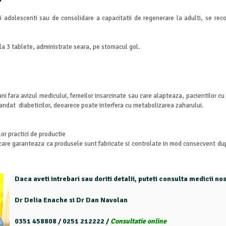
i si adolescenti sau de consolidare a capacitatii de regenerare la adulti, se 
la 3 tablete, administrate seara, pe stomacul gol.
 fara avizul medicului, femeilor insarcinate sau care alapteaza, pacientilor cu 
ndat diabeticilor, deoarece poate interfera cu metabolizarea zaharului.
or practici de productie
 care garanteaza ca produsele sunt fabricate si controlate in mod consecvent d
Daca aveti intrebari sau doriti detalii, puteti consulta medicii n
Dr Delia Enache si Dr Dan Navolan
0351 458808 / 0251 212222 /
Consultatie online