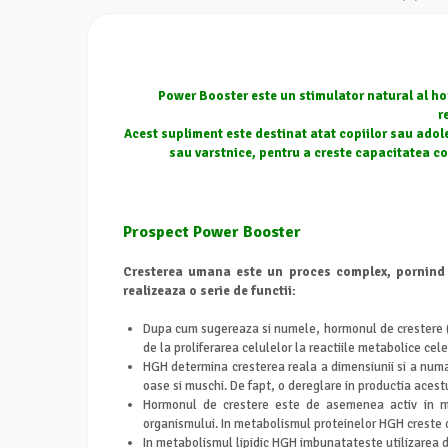
Power Booster este un stimulator natural al hor
r
Acest supliment este destinat atat copiilor sau adol
sau varstnice, pentru a creste capacitatea co
Prospect Power Booster
Cresterea umana este un proces complex, pornind d
realizeaza o serie de functii:
Dupa cum sugereaza si numele, hormonul de crestere (H
de la proliferarea celulelor la reactiile metabolice ce
HGH determina cresterea reala a dimensiunii si a numaru
oase si muschi. De fapt, o dereglare in productia aces
Hormonul de crestere este de asemenea activ in met
organismului. In metabolismul proteinelor HGH creste c
In metabolismul lipidic HGH imbunatateste utilizarea 