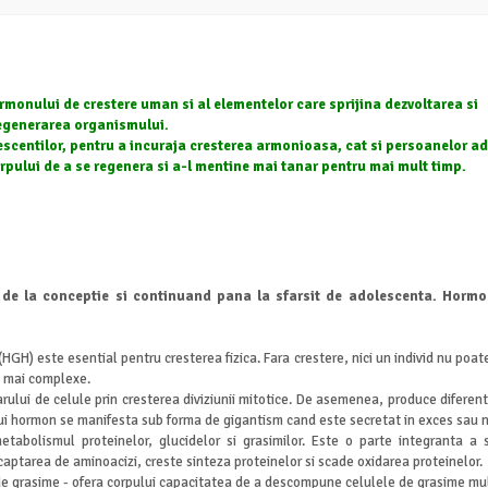
monului de crestere uman si al elementelor care sprijina dezvoltarea si
egenerarea organismului.
escentilor, pentru a incuraja cresterea armonioasa, cat si persoanelor ad
rpului de a se regenera si a-l mentine mai tanar pentru mai mult timp.
e la conceptie si continuand pana la sfarsit de adolescenta. Hormonu
GH) este esential pentru cresterea fizica. Fara crestere, nici un
individ nu poat
le mai complexe.
lui de celule prin cresterea diviziunii mitotice. De asemenea, produce diferentie
tui hormon se manifesta sub forma de gigantism cand este secretat in exces sau na
abolismul proteinelor, glucidelor si grasimilor. Este o parte integranta a
aptarea de aminoacizi, creste sinteza proteinelor si scade oxidarea proteinelor.
de grasime - ofera corpului capacitatea de a descompune celulele de grasime mult