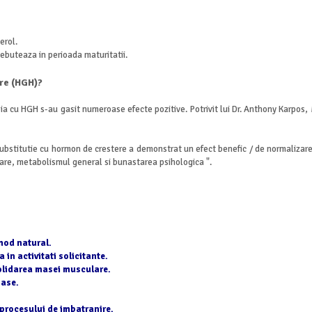
erol.
debuteaza in perioada maturitatii.
re (HGH)?
pia cu HGH s-au gasit numeroase efecte pozitive. Potrivit lui Dr. Anthony Karpos,
ubstitutie cu hormon de crestere a demonstrat un efect benefic / de normalizare 
oare, metabolismul general si bunastarea psihologica ".
mod natural.
 in activitati solicitante.
solidarea masei musculare.
oase.
a procesului de imbatranire.