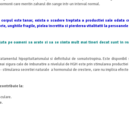
hormonii care mentin zaharul din sange intr-un interval normal.
corpul este tanar, exista o scadere treptata a productiei sale odata cu
e, unghiile fragile, pielea incretita si pierderea vitalitatii la persoanele 
juta pe oameni sa arate si sa se simta mult mai tineri decat sunt in re
atamentul hipopituitarismului si deficitului de somatotropina. Este disponibil
 mai sigura cale de imbunatire a nivelului de HGH este prin stimularea productie
 - stimularea secretiei naturale a hormonului de crestere, care nu implica efecte
contribuie la:
culare.
e.