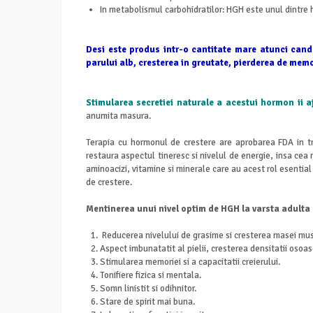
In metabolismul carbohidratilor: HGH este unul dintre 
Desi este produs intr-o cantitate mare atunci cand 
parului alb, cresterea in greutate, pierderea de memori
Stimularea secretiei naturale a acestui hormon ii a
anumita masura.
Terapia cu hormonul de crestere are aprobarea FDA in tr
restaura aspectul tineresc si nivelul de energie, insa cea
aminoacizi, vitamine si minerale care au acest rol esential
de crestere.
Mentinerea unui nivel optim de HGH la varsta adulta 
Reducerea nivelului de grasime si cresterea masei mus
Aspect imbunatatit al pielii, cresterea densitatii osoas
Stimularea memoriei si a capacitatii creierului.
Tonifiere fizica si mentala.
Somn linistit si odihnitor.
Stare de spirit mai buna.