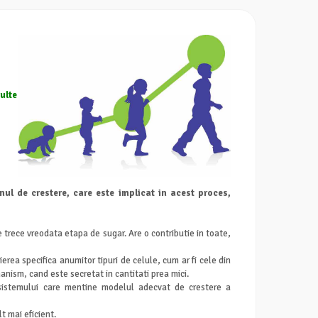
ulte
l de crestere, care este implicat in acest proces,
e trece vreodata etapa de sugar. Are o contributie in toate,
rea specifica anumitor tipuri de celule, cum ar fi cele din
nism, cand este secretat in cantitati prea mici.
 sistemului care mentine modelul adecvat de crestere a
 mai eficient.