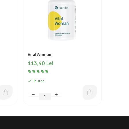
VitalWoman
URX
113,40 Lei
157,40
In stoc
In stoc