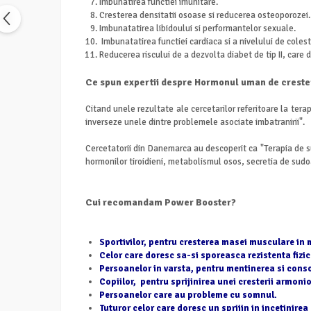
Imbunatirea functiei imunitare.
Cresterea densitatii osoase si reducerea osteoporozei.
Imbunatatirea libidoului si performantelor sexuale.
Imbunatatirea functiei cardiaca si a nivelului de colest
Reducerea riscului de a dezvolta diabet de tip II, care 
Ce spun expertii despre Hormonul uman de creste
Citand unele rezultate ale cercetarilor referitoare la tera
inverseze unele dintre problemele asociate imbatranirii".
Cercetatorii din Danemarca au descoperit ca "Terapia de s
hormonilor tiroidieni, metabolismul osos, secretia de sud
Cui recomandam Power Booster?
Sportivilor, pentru cresterea masei musculare in 
Celor care doresc sa-si sporeasca rezistenta fizica
Persoanelor in varsta, pentru mentinerea si con
Copiilor, pentru sprijinirea unei cresterii armoni
Persoanelor care au probleme cu somnul.
Tuturor celor care doresc un sprijin in incetinire