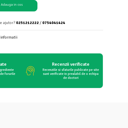
Adauga in cos
de ajutor?
0251212222
/
0754041424
informatii
tate
Recenzii verificate
ngrediente
Recenziile si sfaturile publicate pe site
de forurile
sunt verificate in prealabil de o echipa
de doctori