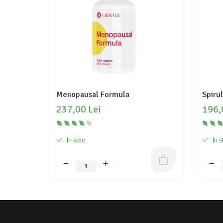
Menopausal Formula
Spiru
237,00 Lei
196,
In stoc
In s