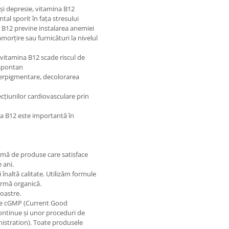
şi depresie, vitamina B12
al sporit în faţa stresului
a B12 previne instalarea anemiei
morţire sau furnicături la nivelul
 vitamina B12 scade riscul de
 spontan
iperpigmentare, decolorarea
ecţiunilor cardiovasculare prin
na B12 este importantă în
gamă de produse care satisface
 ani.
înaltă calitate. Utilizăm formule
ormă organică.
oastre.
ele cGMP (Current Good
ontinue şi unor proceduri de
istration). Toate produsele