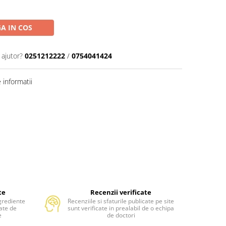
A IN COS
 ajutor?
0251212222
/
0754041424
informatii
te
Recenzii verificate
grediente
Recenziile si sfaturile publicate pe site
tate de
sunt verificate in prealabil de o echipa
e
de doctori