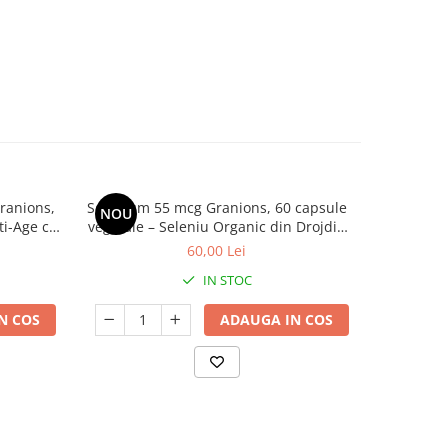
ranions,
Selenium 55 mcg Granions, 60 capsule
Collagene
NOU
NOU
ti-Age cu
vegetale – Seleniu Organic din Drojdie
258 g – 
aticol®,
pentru Tiroidă, Imunitate, Fertilitate și
Colagen
60,00 Lei
mina C
Păr
N
IN STOC
N COS
ADAUGA IN COS