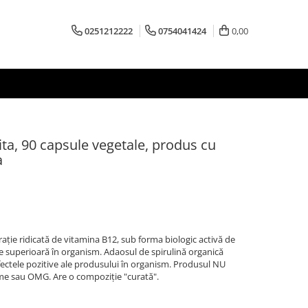
0251212222
0754041424
0,00
ita, 90 capsule vegetale, produs cu
a
ţie ridicată de vitamina B12, sub forma biologic activă de
 superioară în organism. Adaosul de spirulină organică
ectele pozitive ale produsului în organism. Produsul NU
ome sau OMG. Are o compoziţie "curată".