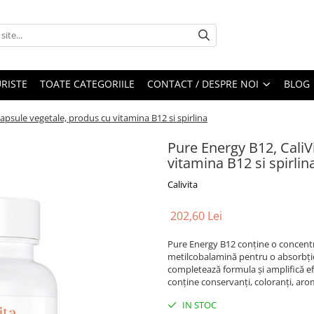
RISTE
TOATE CATEGORIILE
CONTACT / DESPRE NOI
BLOG
capsule vegetale, produs cu vitamina B12 si spirlina
Pure Energy B12, CaliV
vitamina B12 si spirlin
Calivita
202,60 Lei
Pure Energy B12 conţine o concentra
metilcobalamină pentru o absorbţie
completează formula şi amplifică ef
conține conservanți, coloranți, ar
IN STOC