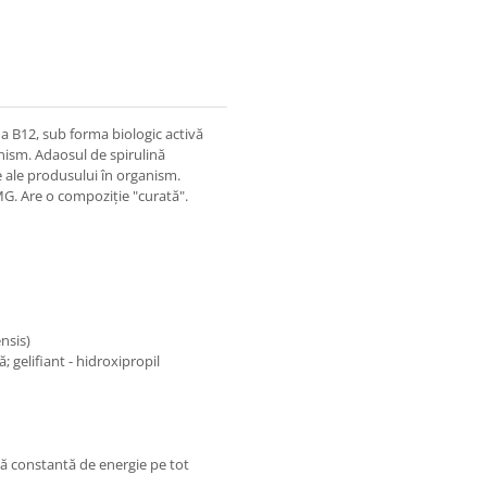
a B12, sub forma biologic activă
nism. Adaosul de spirulină
e ale produsului în organism.
G. Are o compoziţie "curată".
nsis)
; gelifiant - hidroxipropil
rsă constantă de energie pe tot