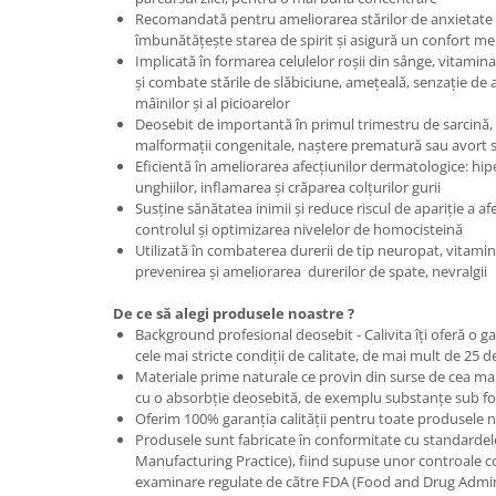
Recomandată pentru ameliorarea stărilor de anxietate 
îmbunătăţeşte starea de spirit şi asigură un confort ment
Implicată în formarea celulelor roşii din sânge, vitamin
şi combate stările de slăbiciune, ameţeală, senzaţie de a
mâinilor şi al picioarelor
Deosebit de importantă în primul trimestru de sarcină,
malformaţii congenitale, naştere prematură sau avort
Eficientă în ameliorarea afecţiunilor dermatologice: h
unghiilor, inflamarea şi crăparea colţurilor gurii
Susţine sănătatea inimii şi reduce riscul de apariţie a af
controlul și optimizarea nivelelor de homocisteină
Utilizată în combaterea durerii de tip neuropat, vitami
prevenirea şi ameliorarea durerilor de spate, nevralgii
De ce să alegi produsele noastre ?
Background profesional deosebit - Calivita îţi oferă o 
cele mai stricte condiţii de calitate, de mai mult de 25 de
Materiale prime naturale ce provin din surse de cea mai 
cu o absorbţie deosebită, de exemplu substanţe sub f
Oferim 100% garanţia calităţii pentru toate produsele n
Produsele sunt fabricate în conformitate cu standard
Manufacturing Practice), fiind supuse unor controale c
examinare regulate de către FDA (Food and Drug Admin