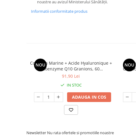
noastre au avizul Ministerului Sănătăţii.
Informatii conformitate produs
Collagen Marine + Acide Hyaluronique +
Compl
NOU
NOU
Coenzyme Q10 Granions, 60
Grani
comprimate – Complex Anti-Age cu
Nutriti
91,90 Lei
Colagen Marin, Acid Hialuronic 200 mg,
Biot
IN STOC
Immortelle și Minerale
ADAUGA IN COS
Newsletter
Nu rata ofertele si promotiile noastre