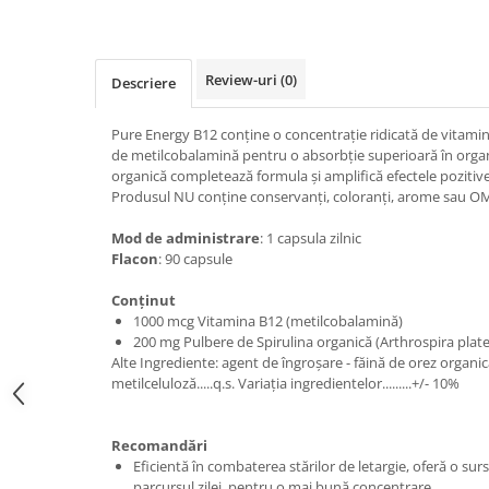
Review-uri
(0)
Descriere
Pure Energy B12 conţine o concentraţie ridicată de vitamin
de metilcobalamină pentru o absorbţie superioară în orga
organică completează formula şi amplifică efectele pozitiv
Produsul NU conține conservanți, coloranți, arome sau OM
Mod de administrare
: 1 capsula zilnic
Flacon
: 90 capsule
Conţinut
1000 mcg Vitamina B12 (metilcobalamină)
200 mg Pulbere de Spirulina organică (Arthrospira plate
Alte Ingrediente: agent de îngroşare - făină de orez organică
metilceluloză.....q.s. Variaţia ingredientelor.........+/- 10%
Recomandări
Eficientă în combaterea stărilor de letargie, oferă o su
parcursul zilei, pentru o mai bună concentrare