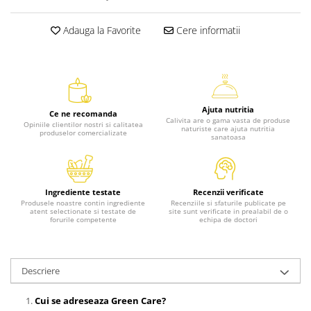
Adauga la Favorite
Cere informatii
Ajuta nutritia
Ce ne recomanda
Calivita are o gama vasta de produse
Opiniile clientilor nostri si calitatea
naturiste care ajuta nutritia
produselor comercializate
sanatoasa
Ingrediente testate
Recenzii verificate
Produsele noastre contin ingrediente
Recenziile si sfaturile publicate pe
atent selectionate si testate de
site sunt verificate in prealabil de o
forurile competente
echipa de doctori
Descriere
Cui se adreseaza Green Care?