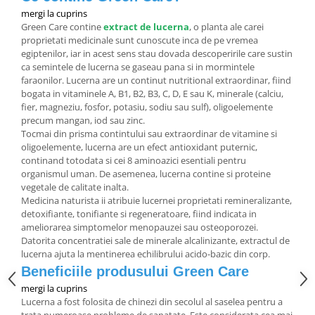
mergi la cuprins
Green Care contine
extract de lucerna
, o planta ale carei
proprietati medicinale sunt cunoscute inca de pe vremea
egiptenilor, iar in acest sens stau dovada descoperirile care sustin
ca semintele de lucerna se gaseau pana si in mormintele
faraonilor. Lucerna are un continut nutritional extraordinar, fiind
bogata in vitaminele A, B1, B2, B3, C, D, E sau K, minerale (calciu,
fier, magneziu, fosfor, potasiu, sodiu sau sulf), oligoelemente
precum mangan, iod sau zinc.
Tocmai din prisma contintului sau extraordinar de vitamine si
oligoelemente, lucerna are un efect antioxidant puternic,
continand totodata si cei 8 aminoazici esentiali pentru
organismul uman. De asemenea, lucerna contine si proteine
vegetale de calitate inalta.
Medicina naturista ii atribuie lucernei proprietati remineralizante,
detoxifiante, tonifiante si regeneratoare, fiind indicata in
ameliorarea simptomelor menopauzei sau osteoporozei.
Datorita concentratiei sale de minerale alcalinizante, extractul de
lucerna ajuta la mentinerea echilibrului acido-bazic din corp.
Beneficiile produsului Green Care
mergi la cuprins
Lucerna a fost folosita de chinezi din secolul al saselea pentru a