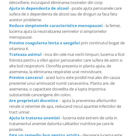
detoxifiere, incurajand eliminarea toxinelor din corp
Ajuta in dependenta de alcool
- poate ajuta persoanele care
sufera de o dependenta de alcool sau de droguri sa faca fata
acestor probleme.
Reduce simptomele caracteristice menopauzei
- la femei,
lucerna ajuta la neutralizarea semnelor si simptomelor
menopauzei.
Previne coagularea lenta a sangelui
prin continutul bogat de
vitamina K.
Trateaza astmul
- inca din cele mai vechi timpuri, lucerna a fost
folosita pentru a oferi ajutor persoanelor care sufera de astm si
alte boli respiratorii. Clorofila prezenta in planta ajuta, de
asemenea, la eliminarea respiratiei urat mirositoare.
Previne cancerul
- acest lucru este posibil mai ales din cauza
prezentei unui aminoacid numit canavanina. Planta are, de
asemenea, o capacitate dovedita de a lupta impotriva
substantele cancerigene din colon.
Are proprietati diuretice
- ajuta la prevenirea afectiunilor
renale si retentiei de apa, reducand riscul aparitiei infectiilor de
tract urinar.
Ajuta la tratarea anemiei
- lucerna este extrem de utila in
tratamentul anemiei datorita calitatilor nutritive pe care le
poseda.
Este un remediu bun pentru artrita
- deoarece lucerna este