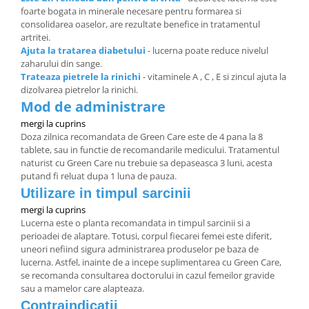
foarte bogata in minerale necesare pentru formarea si
consolidarea oaselor, are rezultate benefice in tratamentul
artritei.
Ajuta la tratarea diabetului
- lucerna poate reduce nivelul
zaharului din sange.
Trateaza pietrele la rinichi
- vitaminele A , C , E si zincul ajuta la
dizolvarea pietrelor la rinichi.
Mod de administrare
mergi la cuprins
Doza zilnica recomandata de Green Care este de 4 pana la 8
tablete, sau in functie de recomandarile medicului. Tratamentul
naturist cu Green Care nu trebuie sa depaseasca 3 luni, acesta
putand fi reluat dupa 1 luna de pauza.
Utilizare in timpul sarcinii
mergi la cuprins
Lucerna este o planta recomandata in timpul sarcinii si a
perioadei de alaptare. Totusi, corpul fiecarei femei este diferit,
uneori nefiind sigura administrarea produselor pe baza de
lucerna. Astfel, inainte de a incepe suplimentarea cu Green Care,
se recomanda consultarea doctorului in cazul femeilor gravide
sau a mamelor care alapteaza.
Contraindicatii