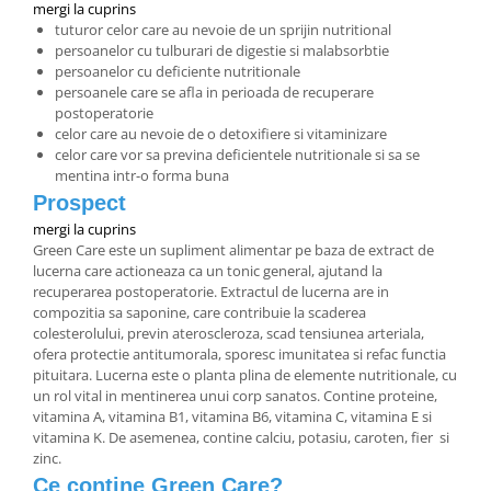
mergi la cuprins
tuturor celor care au nevoie de un sprijin nutritional
persoanelor cu tulburari de digestie si malabsorbtie
persoanelor cu deficiente nutritionale
persoanele care se afla in perioada de recuperare
postoperatorie
celor care au nevoie de o detoxifiere si vitaminizare
celor care vor sa previna deficientele nutritionale si sa se
mentina intr-o forma buna
Prospect
mergi la cuprins
Green Care este un supliment alimentar pe baza de extract de
lucerna care actioneaza ca un tonic general, ajutand la
recuperarea postoperatorie. Extractul de lucerna are in
compozitia sa saponine, care contribuie la scaderea
colesterolului, previn ateroscleroza, scad tensiunea arteriala,
ofera protectie antitumorala, sporesc imunitatea si refac functia
pituitara. Lucerna este o planta plina de elemente nutritionale, cu
un rol vital in mentinerea unui corp sanatos. Contine proteine,
vitamina A, vitamina B1, vitamina B6, vitamina C, vitamina E si
vitamina K. De asemenea, contine calciu, potasiu, caroten, fier si
zinc.
Ce contine Green Care?