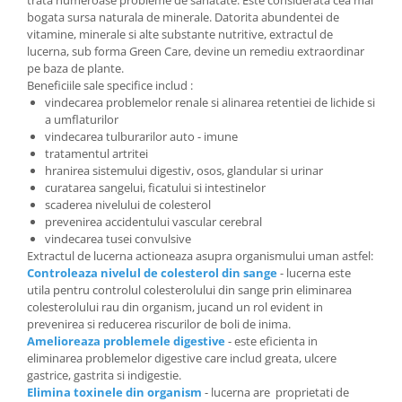
trata numeroase probleme de sanatate. Este considerata cea mai
bogata sursa naturala de minerale. Datorita abundentei de
vitamine, minerale si alte substante nutritive, extractul de
lucerna, sub forma Green Care, devine un remediu extraordinar
pe baza de plante.
Beneficiile sale specifice includ :
vindecarea problemelor renale si alinarea retentiei de lichide si
a umflaturilor
vindecarea tulburarilor auto - imune
tratamentul artritei
hranirea sistemului digestiv, osos, glandular si urinar
curatarea sangelui, ficatului si intestinelor
scaderea nivelului de colesterol
prevenirea accidentului vascular cerebral
vindecarea tusei convulsive
Extractul de lucerna actioneaza asupra organismului uman astfel:
Controleaza nivelul de colesterol din sange
- lucerna este
utila pentru controlul colesterolului din sange prin eliminarea
colesterolului rau din organism, jucand un rol evident in
prevenirea si reducerea riscurilor de boli de inima.
Amelioreaza problemele digestive
- este eficienta in
eliminarea problemelor digestive care includ greata, ulcere
gastrice, gastrita si indigestie.
Elimina toxinele din organism
- lucerna are proprietati de