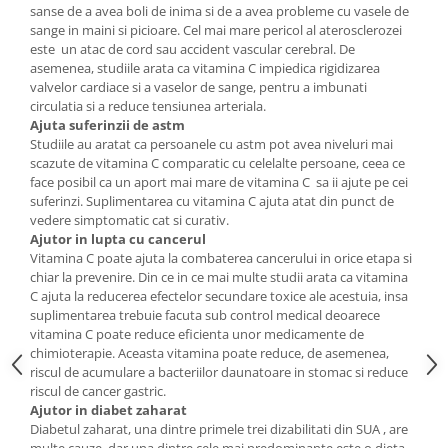
sanse de a avea boli de inima si de a avea probleme cu vasele de
sange in maini si picioare. Cel mai mare pericol al aterosclerozei
este un atac de cord sau accident vascular cerebral. De
asemenea, studiile arata ca vitamina C impiedica rigidizarea
valvelor cardiace si a vaselor de sange, pentru a imbunati
circulatia si a reduce tensiunea arteriala.
Ajuta suferinzii de astm
Studiile au aratat ca persoanele cu astm pot avea niveluri mai
scazute de vitamina C comparatic cu celelalte persoane, ceea ce
face posibil ca un aport mai mare de vitamina C sa ii ajute pe cei
suferinzi. Suplimentarea cu vitamina C ajuta atat din punct de
vedere simptomatic cat si curativ.
Ajutor in lupta cu cancerul
Vitamina C poate ajuta la combaterea cancerului in orice etapa si
chiar la prevenire. Din ce in ce mai multe studii arata ca vitamina
C ajuta la reducerea efectelor secundare toxice ale acestuia, insa
suplimentarea trebuie facuta sub control medical deoarece
vitamina C poate reduce eficienta unor medicamente de
chimioterapie. Aceasta vitamina poate reduce, de asemenea,
riscul de acumulare a bacteriilor daunatoare in stomac si reduce
riscul de cancer gastric.
Ajutor in diabet zaharat
Diabetul zaharat, una dintre primele trei dizabilitati din SUA , are