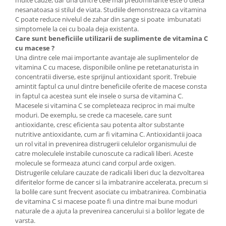
multe cauze, dar una dintre cele mai predominante este o dieta
nesanatoasa si stilul de viata. Studiile demonstreaza ca vitamina
C poate reduce nivelul de zahar din sange si poate imbunatati
simptomele la cei cu boala deja existenta.
Care sunt beneficiile utilizarii de suplimente de vitamina C
cu macese ?
Una dintre cele mai importante avantaje ale suplimentelor de
vitamina C cu macese, disponibile online pe retetanaturista in
concentratii diverse, este sprijinul antioxidant sporit. Trebuie
amintit faptul ca unul dintre beneficiile oferite de macese consta
in faptul ca acestea sunt ele insele o sursa de vitamina C.
Macesele si vitamina C se completeaza reciproc in mai multe
moduri. De exemplu, se crede ca macesele, care sunt
antioxidante, cresc eficienta sau potenta altor substante
nutritive antioxidante, cum ar fi vitamina C. Antioxidantii joaca
un rol vital in prevenirea distrugerii celulelor organismului de
catre moleculele instabile cunoscute ca radicali liberi. Aceste
molecule se formeaza atunci cand corpul arde oxigen.
Distrugerile celulare cauzate de radicalii liberi duc la dezvoltarea
diferitelor forme de cancer si la imbatranire accelerata, precum si
la bolile care sunt frecvent asociate cu imbatranirea. Combinatia
de vitamina C si macese poate fi una dintre mai bune moduri
naturale de a ajuta la prevenirea cancerului si a bolilor legate de
varsta.