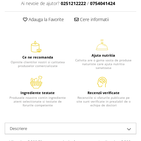
Ai nevoie de ajutor?
0251212222
/
0754041424
Adauga la Favorite
Cere informatii
Ajuta nutritia
Ce ne recomanda
Calivita are o gama vasta de produse
Opiniile clientilor nostri si calitatea
naturiste care ajuta nutritia
produselor comercializate
sanatoasa
Ingrediente testate
Recenzii verificate
Produsele noastre contin ingrediente
Recenziile si sfaturile publicate pe
atent selectionate si testate de
site sunt verificate in prealabil de o
forurile competente
echipa de doctori
Descriere