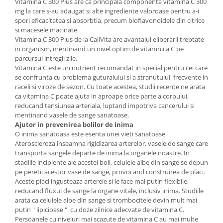
Vitamina C 300 Plus are ca principala componenta vitamina C 300
mg la care s-au adaugat si alte ingrediente valoroase pentru a-i
spori eficacitatea si absorbtia, precum bioflavonoidele din citrice
si macesele macinate.
Vitamina C 300 Plus de la CaliVita are avantajul eliberarii treptate
in organism, mentinand un nivel optim de vitamnica C pe
parcursul intregii zile.
Vitamina C este un nutrient recomandat in special pentru cei care
se confrunta cu problema guturaiului si a stranutului, frecvente in
raceli si viroze de sezon. Cu toate acestea, studii recente ne arata
ca vitamina C poate ajuta in aproape orice parte a corpului,
reducand tensiunea arteriala, luptand impotriva cancerului si
mentinand vasele de sange sanatoase.
Ajutor in prevenirea bolilor de inima
O inima sanatoasa este esenta unei vieti sanatoase.
Ateroscleroza inseamna rigidizarea arterelor, vasele de sange care
transporta sangele departe de inima la organele noastre. In
stadiile incipiente ale acestei boli, celulele albe din sange se depun
pe peretii acestor vase de sange, provocand construirea de placi.
Aceste placi ingusteaza arterele si le face mai putin flexibile,
reducand fluxul de sange la organe vitale, inclusiv inima. Studiile
arata ca celulele albe din sange si trombocitele devin mult mai
putin " lipicioase " cu doze zilnice adecvate de vitamina C.
Persoanele cu niveluri mai scazute de vitamina C au mai multe