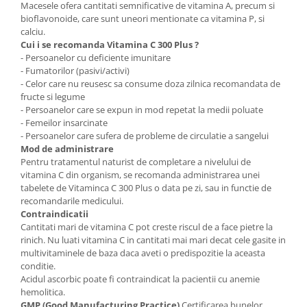
Macesele ofera cantitati semnificative de vitamina A, precum si
bioflavonoide, care sunt uneori mentionate ca vitamina P, si
calciu.
Cui i se recomanda Vitamina C 300 Plus ?
- Persoanelor cu deficiente imunitare
- Fumatorilor (pasivi/activi)
- Celor care nu reusesc sa consume doza zilnica recomandata de
fructe si legume
- Persoanelor care se expun in mod repetat la medii poluate
- Femeilor insarcinate
- Persoanelor care sufera de probleme de circulatie a sangelui
Mod de administrare
Pentru tratamentul naturist de completare a nivelului de
vitamina C din organism, se recomanda administrarea unei
tabelete de Vitaminca C 300 Plus o data pe zi, sau in functie de
recomandarile medicului.
Contraindicatii
Cantitati mari de vitamina C pot creste riscul de a face pietre la
rinich. Nu luati vitamina C in cantitati mai mari decat cele gasite in
multivitaminele de baza daca aveti o predispozitie la aceasta
conditie.
Acidul ascorbic poate fi contraindicat la pacientii cu anemie
hemolitica.
GMP (Good Manufacturing Practice)
Certificarea bunelor