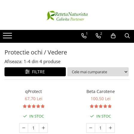
Categorii Populare
Contact / Despre Noi
Antivirale / Antigripale
Contact
1
2
Antistress / Stare depresie
Despre noi
Pentru Digestie
Livrare
Protectie ochi / Vedere
Slabit / Obezitate / Celulita
Afiseaza:
1-
4
din
4
produse
Vitamine / Multivitamine
FILTRE
Vitamine
Parfumuri
qProtect
Beta Carotene
67,70 Lei
100,50 Lei
IN STOC
IN STOC