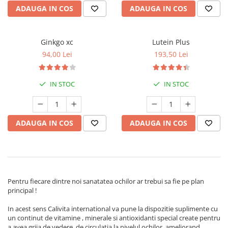
ADAUGA IN COS
ADAUGA IN COS
Ginkgo xc
Lutein Plus
94,00 Lei
193,50 Lei
IN STOC
IN STOC
ADAUGA IN COS
ADAUGA IN COS
Pentru fiecare dintre noi sanatatea ochilor ar trebui sa fie pe plan
principal !
In acest sens Calivita international va pune la dispozitie suplimente cu
un continut de vitamine , minerale si antioxidanti special create pentru
a avea grija de vedere, de circulatia la nivelul ochilor ,ameliorand