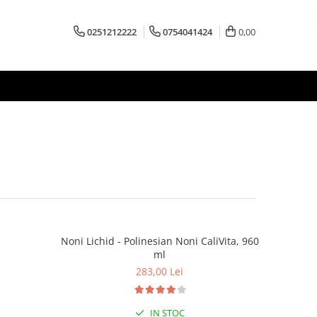
0251212222
0754041424
0,00
Noni Lichid - Polinesian Noni CaliVita, 960
ml
283,00 Lei
IN STOC