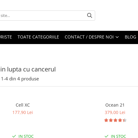
RISTE
TOATE CATEGORIILE
CONTACT / DESPRE NOI
BLOG
 in lupta cu cancerul
1-
4
din
4
produse
Cell XC
Ocean 21
177,90 Lei
379,00 Lei
IN STOC
IN STOC