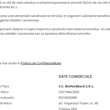
 un stil de viata sanatos si evitand expunerea la anumiti factori de risc (de 
lcoolul etc.).
rarea unei alimentatii sanatoase se introduc in organism substante benefice 
gerea celulelor canceroase.
portant obiectiv in lupta impotriva cancerului este sistemul imunitar. Un si
rea celulelor canceroase sau sa opreasca dezvoltarea tumorilor.
la mai multe in
Politica de Confidentialitate
DATE COMERCIALE
 Plata
S.C. Biofeedback S.R.L.
e Retur
J16/1944/2003
Produselor
RO16020489
de Retur
str. Imparatul Traian, nr. 69
Craiova, Dolj