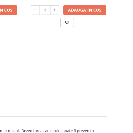
N COS
ADAUGA IN COS
umar de ani. Dezvoltarea cancerului poate fi prevenita