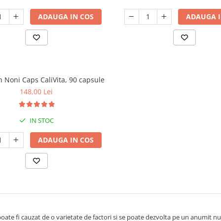
ADAUGA IN COS
ADAUGA I
n Noni Caps CaliVita, 90 capsule
148,00 Lei
IN STOC
ADAUGA IN COS
oate fi cauzat de o varietate de factori si se poate dezvolta pe un anumit n