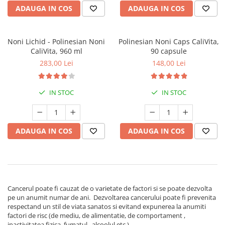
ADAUGA IN COS
ADAUGA IN COS
Noni Lichid - Polinesian Noni
Polinesian Noni Caps CaliVita,
CaliVita, 960 ml
90 capsule
283,00 Lei
148,00 Lei
IN STOC
IN STOC
ADAUGA IN COS
ADAUGA IN COS
Cancerul poate fi cauzat de o varietate de factori si se poate dezvolta
pe un anumit numar de ani. Dezvoltarea cancerului poate fi prevenita
respectand un stil de viata sanatos si evitand expunerea la anumiti
factori de risc (de mediu, de alimentatie, de comportament ,
inactivitatea fizica, fumatul , alcoolul etc.).