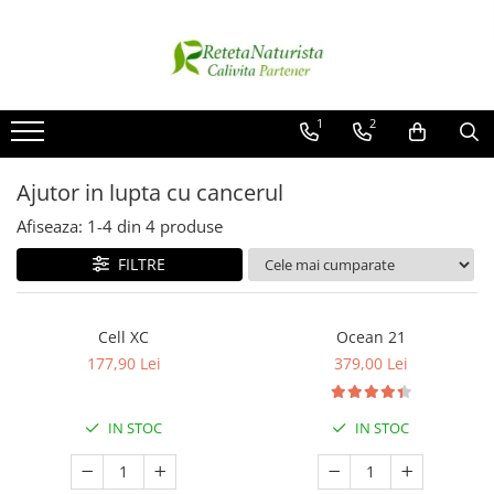
Categorii Populare
Contact / Despre Noi
Antivirale / Antigripale
Contact
1
2
Antistress / Stare depresie
Despre noi
Pentru Digestie
Livrare
Ajutor in lupta cu cancerul
Slabit / Obezitate / Celulita
Afiseaza:
1-
4
din
4
produse
Vitamine / Multivitamine
FILTRE
Vitamine
Parfumuri
Cell XC
Ocean 21
177,90 Lei
379,00 Lei
IN STOC
IN STOC