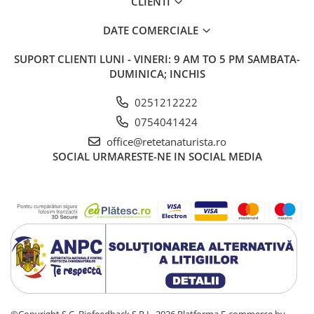
CLIENTI
DATE COMERCIALE
SUPORT CLIENTI
LUNI - VINERI: 9 AM TO 5 PM SAMBATA-
DUMINICA; INCHIS
0251212222
0754041424
office@retetanaturista.ro
SOCIAL
URMARESTE-NE IN SOCIAL MEDIA
©Copyright S.C. Biofeedback S.R.L. 2026
Platforma E-commerce by