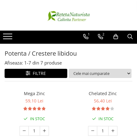
Categorii Populare
Contact / Despre Noi
Antivirale / Antigripale
Contact
1
2
Antistress / Stare depresie
Despre noi
Pentru Digestie
Livrare
Potenta / Crestere libidou
Slabit / Obezitate / Celulita
Afiseaza:
1-
7
din
7
produse
Vitamine / Multivitamine
FILTRE
Vitamine
Parfumuri
Mega Zinc
Chelated Zinc
59,10 Lei
56,40 Lei
IN STOC
IN STOC