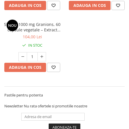
ADAUGA IN COS
ADAUGA IN COS
Shilajit 1000 mg Granions, 60
NOU
capsule vegetale – Extract
Standardizat cu 50% Acid
104,00 Lei
Fulvic & Vitamina B6 pentru
IN STOC
Energie, Performanță,
Memorie și Libido
ADAUGA IN COS
Pastile pentru potenta
Newsletter
Nu rata ofertele si promotiile noastre