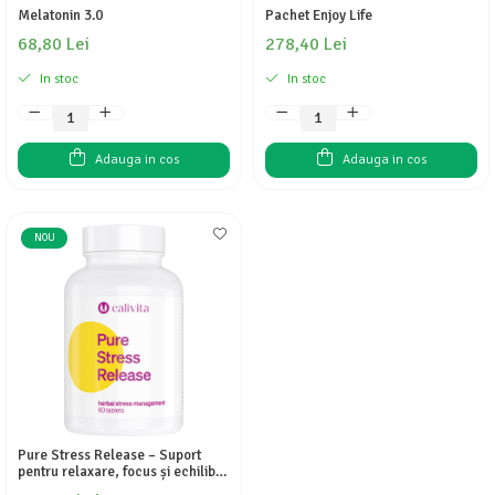
Melatonin 3.0
Pachet Enjoy Life
68,80 Lei
278,40 Lei
In stoc
In stoc
Adauga in cos
Adauga in cos
NOU
Pure Stress Release – Suport
pentru relaxare, focus și echilibru
emoțional, 60 tablete