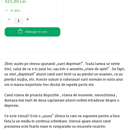
321,00 Lei
In stoc
Adauga in cos
Zilnic auzim pe cineva spunand: „sunt deprimat!’’. Toata lumea se simte
trist, satul de ce e in jurul lor, sau intr-o anumita „stare de spirit’’ . De fapt,
se simt „deprimati” atunci cand sunt tristi ca au pierdut un examen, ca au
pierdut slujba, etc. Aceste suisuri si coborasuri sunt normale in viata unui
om si marea majoritate trec destul de repede peste ele.
Cand starea de proasta dispozitie , starea de insomnie, nervozitatea ,
dureaza mai mult de doua saptamani atunci vorbim intradevar despre o
depresie.
Ce este stesul? Este o „uzura’’ zilnica la care ne supunem pentru a face
fata la un mediu in continua schimbare. Stersul apare atunci cand
presiunea este foarte mare in comparatie cu resursele noastre.