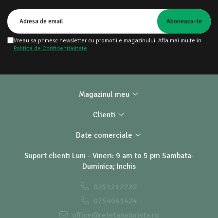
Vreau sa primesc newsletter cu promotiile magazinului. Afla mai multe in
Politica de Confidentialitate
Magazinul meu
Clienti
Date comerciale
Suport clienti
Luni - Vineri: 9 am to 5 pm Sambata-
Duminica; Inchis
0251212222
0754041424
office@retetanaturista.ro