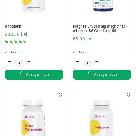
Rhodiolin
Magnésium 360 mg Bisglicinat +
Vitamina B6 Granions, 60
208,50 Lei
comprimate – Complex cu
65,00 Lei
Eliberare Prelungită pentru Stres,
Somn și Crampe Musculare
In stoc
In stoc
Adauga in cos
Adauga in cos