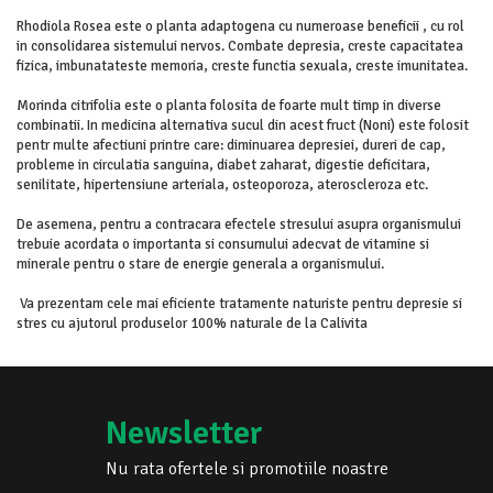
Rhodiola Rosea este o planta adaptogena cu numeroase beneficii , cu rol
in consolidarea sistemului nervos. Combate depresia, creste capacitatea
fizica, imbunatateste memoria, creste functia sexuala, creste imunitatea.
Morinda citrifolia este o planta folosita de foarte mult timp in diverse
combinatii. In medicina alternativa sucul din acest fruct (Noni) este folosit
pentr multe afectiuni printre care: diminuarea depresiei, dureri de cap,
probleme in circulatia sanguina, diabet zaharat, digestie deficitara,
senilitate, hipertensiune arteriala, osteoporoza, ateroscleroza etc.
De asemena, pentru a contracara efectele stresului asupra organismului
trebuie acordata o importanta si consumului adecvat de vitamine si
minerale pentru o stare de energie generala a organismului.
Va prezentam cele mai eficiente tratamente naturiste pentru depresie si
stres cu ajutorul produselor 100% naturale de la Calivita
Newsletter
Nu rata ofertele si promotiile noastre