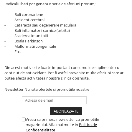
Radicalii liberi pot genera o serie de afeciuni precum;
- Boli coronariene
- Accident cerebral
- Cataracta sau degenerare maculara
- Boli inflamatorii cornice (artrita)
- Scaderea imunitatii
- Boala Parkinson
- Malformatii congenitale
- Etc.
Din acest motiv este foarte important consumul de suplimente cu
continut de antioxidant. Pot fi astfel prevenite multe afeciuni care ar
putea afecta activitatea noastra zilnica obisnuita.
Newsletter
Nu rata ofertele si promotiile noastre
Vreau sa primesc newsletter cu promotiile
magazinului. Afla mai multe in
Politica de
Confidentialitate